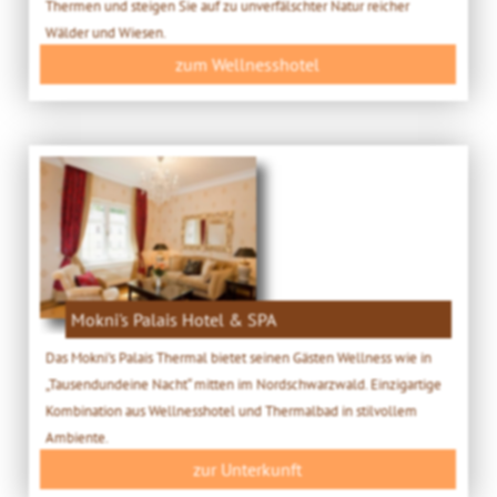
Thermen und steigen Sie auf zu unverfälschter Natur reicher
Wälder und Wiesen.
zum Wellnesshotel
Mokni's Palais Hotel & SPA
Das Mokni's Palais Thermal bietet seinen Gästen Wellness wie in
„Tausendundeine Nacht“ mitten im Nordschwarzwald. Einzigartige
Kombination aus Wellnesshotel und Thermalbad in stilvollem
Ambiente.
zur Unterkunft