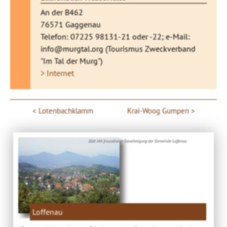
An der B462
76571 Gaggenau
Telefon: 07225 98131-21 oder -22; e-Mail:
info@murgtal.org (Tourismus Zweckverband
"Im Tal der Murg")
> Internet
Lotenbachklamm
Krai-Woog Gumpen
Bild: Mit freundlicher Genehmigung der Gemeinde Loffenau
Loffenau