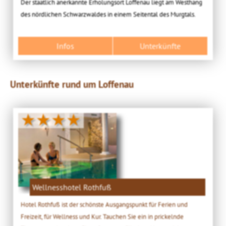
Der staatlich anerkannte Erholungsort Loffenau liegt am Westhang
des nördlichen Schwarzwaldes in einem Seitental des Murgtals.
Infos
Unterkünfte
Unterkünfte rund um Loffenau
★★★★
Wellnesshotel Rothfuß
Hotel Rothfuß ist der schönste Ausgangspunkt für Ferien und
Freizeit, für Wellness und Kur. Tauchen Sie ein in prickelnde