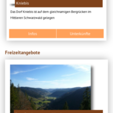
Kniebis
Das Dorf Kniebis ist auf dem gleichnamigen Bergrücken im
Mittleren Schwarzwald gelegen
Infos
Unterkünfte
Freizeitangebote