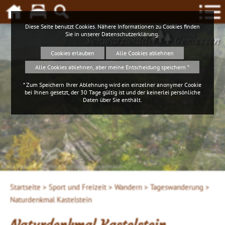
Diese Seite benutzt Cookies. Nähere Informationen zu Cookies finden
Sie in unserer
Datenschutzerklärung
.
Schwarzwald
Geniessen
Cookies erlauben
Alle Cookies ablehnen
Alle Cookies ablehnen, aber meine Entscheidung speichern *
* Zum Speichern Ihrer Ablehnung wird ein einzelner anonymer Cookie
bei Ihnen gesetzt, der 30 Tage gültig ist und der keinerlei persönliche
Daten über Sie enthält.
Startseite >
Sport und Freizeit >
Wandern >
Tageswanderung >
Naturdenkmal Kastelstein