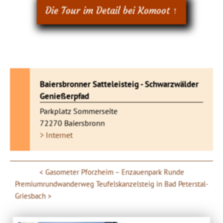
Die Tour im Detail bei Komoot ↑
Baiersbronner Satteleisteig - Schwarzwälder
Genießerpfad
Parkplatz Sommerseite
72270 Baiersbronn
> Internet
Gasometer Pforzheim – Enzauenpark Runde
Premiumrundwanderweg Teufelskanzelsteig in Bad Peterstal-
Griesbach