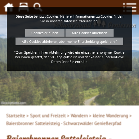
Diese Seite benutzt Cookies. Nähere Informationen zu Cookies finden
Sie in unserer
Datenschutzerklärung
.
Schwarzwald
Geniessen
Cookies erlauben
Alle Cookies ablehnen
Alle Cookies ablehnen, aber meine Entscheidung speichern *
* Zum Speichern Ihrer Ablehnung wird ein einzelner anonymer Cookie
bei Ihnen gesetzt, der 30 Tage gültig ist und der keinerlei persönliche
Daten über Sie enthält.
iStockphoto.com
4ws-netdesign
Startseite >
Sport und Freizeit >
Wandern >
kleine Wanderung >
Baiersbronner Satteleisteig - Schwarzwälder Genießerpfad