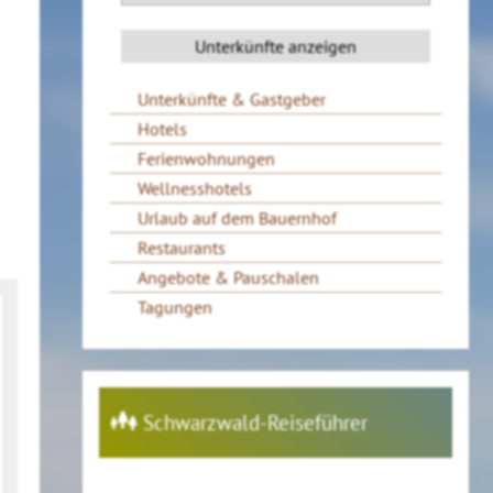
Unterkünfte & Gastgeber
Hotels
Ferienwohnungen
Wellnesshotels
Urlaub auf dem Bauernhof
Restaurants
Angebote & Pauschalen
Tagungen
Schwarzwald-Reiseführer