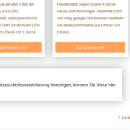
ss auf über 1.800 qm
Freudenstadt, liegen unsere 4-Sterne
RELAX-GUIDE
Häuser und Wohnungen. Traumhaft schön
Note: außergewöhnlich).
und ruhig gelegen und trotzdem stadtnah!
TARS Deutschland (TÜV-
Die ideale Kombination aus Erholen und
ry Check) mit 5 Sterne
Erleben.
ellnesshotel
zur Unterkunft
eiserücktrittsversicherung benötigen, können Sie diese hier
> zur