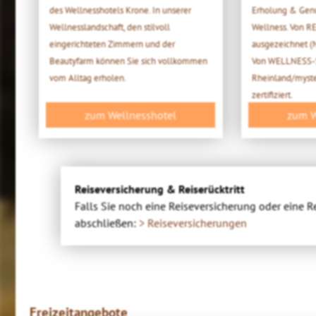
des Wellnesshotels Krone. In unserer
Erholung & Genu
Wellnesslandschaft, den stilvoll
Wellness. Von 
eingerichteten Zimmern und der
ausgezeichnet (
Beautyfarm können Sie sich vollkommen
Von WELLNESS-S
vom Alltag erholen.
Rheinland/myste
zertifiziert.
zum Wellnesshotel
zum W
Reiseversicherung & Reiserücktritt
Falls Sie noch eine Reiseversicherung oder eine R
abschließen:
> Reiseversicherungen
Freizeitangebote