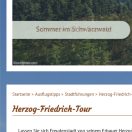
Sommer im Schwarzwald
iStockphoto.com
Startseite >
Ausflugstipps >
Stadtführungen >
Herzog-Friedrich-
Herzog-Friedrich-Tour
Lassen Sie sich Freudenstadt von seinem Erbauer Herzog 