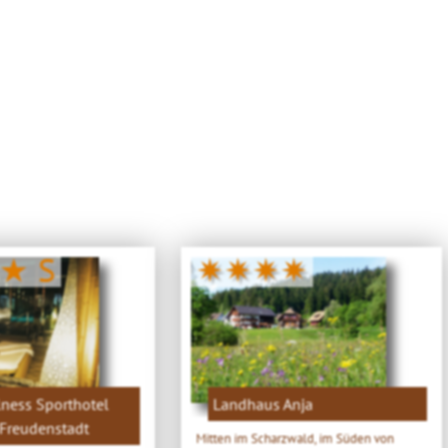
★ S
✷✷✷✷
ness Sporthotel
Landhaus Anja
Freudenstadt
Mitten im Scharzwald, im Süden von