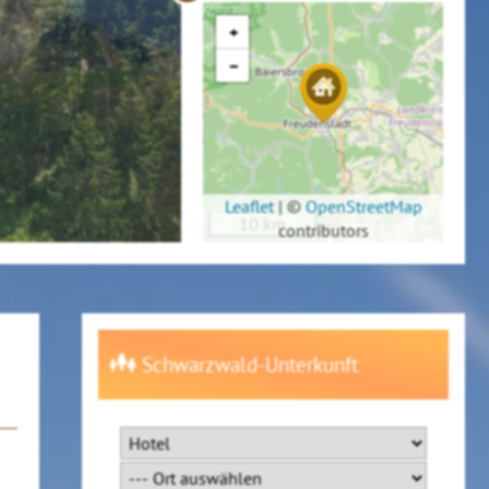
+
−
Leaflet
|
©
OpenStreetMap
10 km
contributors
Schwarzwald-Unterkunft