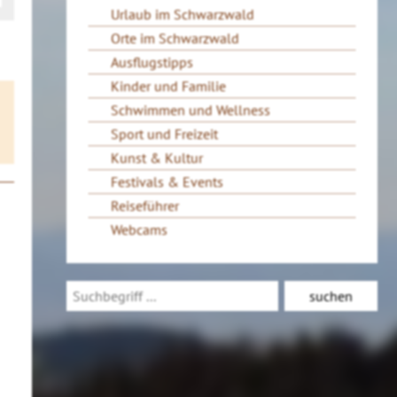
Urlaub im Schwarzwald
Orte im Schwarzwald
Ausflugstipps
Kinder und Familie
Schwimmen und Wellness
Sport und Freizeit
Kunst & Kultur
Festivals & Events
Reiseführer
Webcams