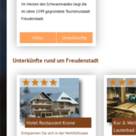
Im Herzen des Schwarzwaldes liegt die
im Jahre 1599 gegründete Tourismusstadt
Freudenstadt
Infos
Unterkünfte
Unterkünfte rund um Freudenstadt
★★★★
★★★
Hotel Restaurant Krone
Kur & Well
Lauterbad 
Entspannen Sie sich in der Wohlfühloase