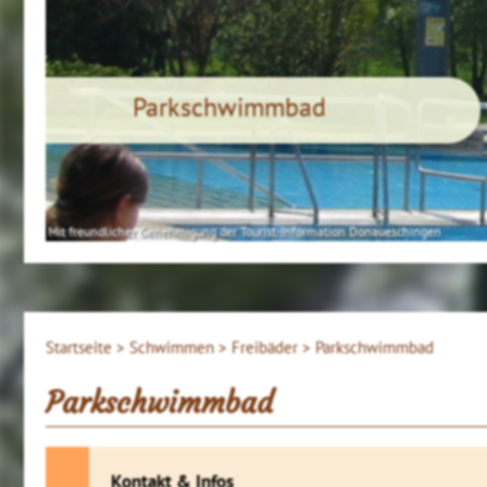
Parkschwimmbad
Mit freundlicher Genehmigung der Tourist-Information Donaueschingen
Startseite >
Schwimmen >
Freibäder >
Parkschwimmbad
Parkschwimmbad
Kontakt & Infos