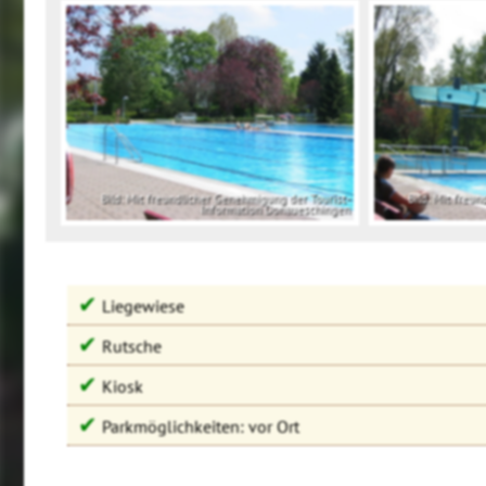
Bild: Mit freundlicher Genehmigung der Tourist-
Bild: Mit freu
Information Donaueschingen
✔
Liegewiese
✔
Rutsche
✔
Kiosk
✔
Parkmöglichkeiten: vor Ort