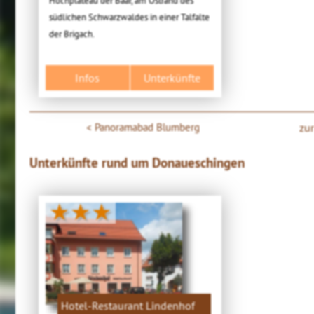
Hochplateau der Baar, am Ostrand des
südlichen Schwarzwaldes in einer Talfalte
der Brigach.
Infos
Unterkünfte
Panoramabad Blumberg
zu
Unterkünfte rund um Donaueschingen
★★★
Hotel-Restaurant Lindenhof