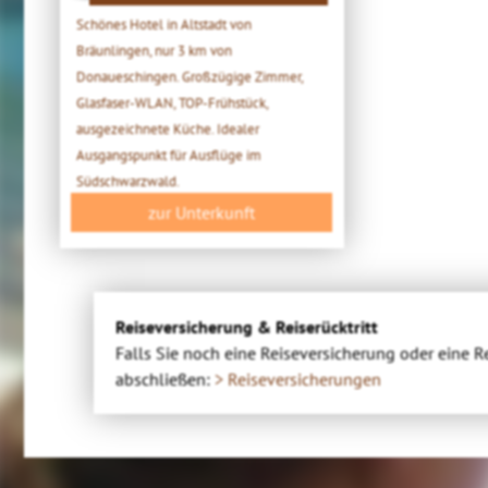
Schönes Hotel in Altstadt von
Bräunlingen, nur 3 km von
Donaueschingen. Großzügige Zimmer,
Glasfaser-WLAN, TOP-Frühstück,
ausgezeichnete Küche. Idealer
Ausgangspunkt für Ausflüge im
Südschwarzwald.
zur Unterkunft
Reiseversicherung & Reiserücktritt
Falls Sie noch eine Reiseversicherung oder eine R
abschließen:
> Reiseversicherungen