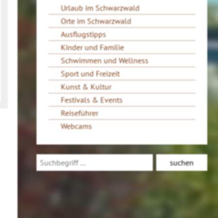
Urlaub im Schwarzwald
Orte im Schwarzwald
Ausflugstipps
Kinder und Familie
Schwimmen und Wellness
Sport und Freizeit
Kunst & Kultur
Festivals & Events
Reiseführer
Webcams