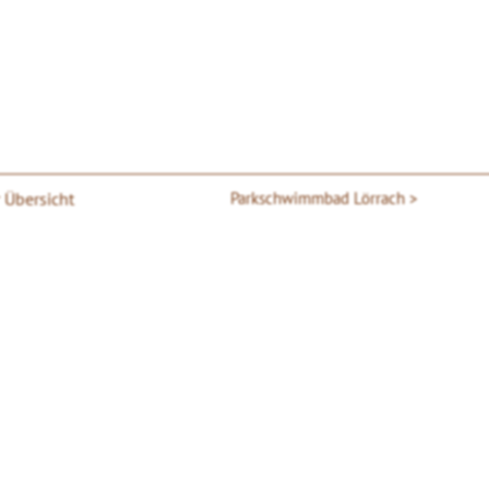
r Übersicht
Parkschwimmbad Lörrach