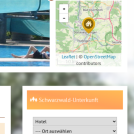
+
−
Leaflet
|
©
OpenStreetMap
10 km
contributors
Schwarzwald-Unterkunft