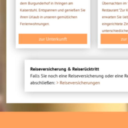
dem Burgunderhof in Ihringen am
Übernachten im 
Kaiserstuhl. Entspannen und genießen Sie
Restaurant "Zur 
ihren Urlaub in unseren gemütlichen
erwarten Sie lie
Ferienwohnungen.
eingerichtete Z
unterschiedliche
zur Unterkunft
zur
Reiseversicherung & Reiserücktritt
Falls Sie noch eine Reiseversicherung oder eine R
abschließen:
> Reiseversicherungen