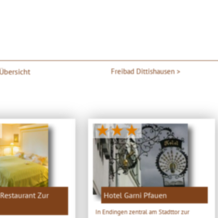
 Übersicht
Freibad Dittishausen
★★★
Restaurant Zur
Hotel Garni Pfauen
In Endingen zentral am Stadttor zur