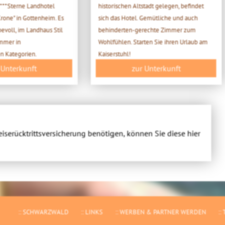
***Sterne Landhotel
historischen Altstadt gelegen, befindet
Krone" in Gottenheim. Es
sich das Hotel. Gemütliche und auch
bevoll, im Landhaus Stil
behinderten-gerechte Zimmer zum
immer in
Wohlfühlen. Starten Sie ihren Urlaub am
n Kategorien.
Kaiserstuhl!
 Unterkunft
zur Unterkunft
eiserücktrittsversicherung benötigen, können Sie diese hier
SCHWARZWALD
LINKS
WERBEN & PARTNER WERDEN