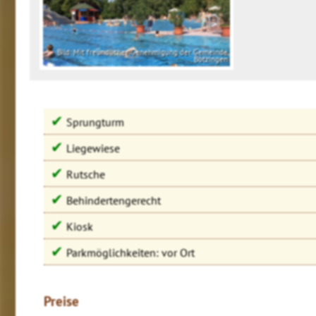
Bild: Mit freundlicher Genehmigung der Gemeinde
Bötzingen
✔
Sprungturm
✔
Liegewiese
✔
Rutsche
✔
Behindertengerecht
✔
Kiosk
✔
Parkmöglichkeiten: vor Ort
Preise