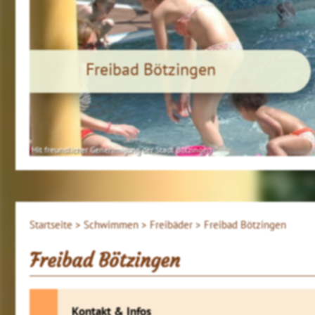
Freibad Bötzingen
Mit freundlicher Genehmigung der Stadt Bötzingen
Startseite >
Schwimmen >
Freibäder >
Freibad Bötzingen
Freibad Bötzingen
Kontakt & Infos