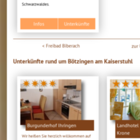
Schwarzwaldes.
Infos
Unterkünfte
Freibad Biberach
zur
Unterkünfte rund um Bötzingen am Kaiserstuhl
✷✷✷✷
★★★
Burgunderhof Ihringen
Landhotel 
Krone
Wir heißen Sie herzlich willkommen auf