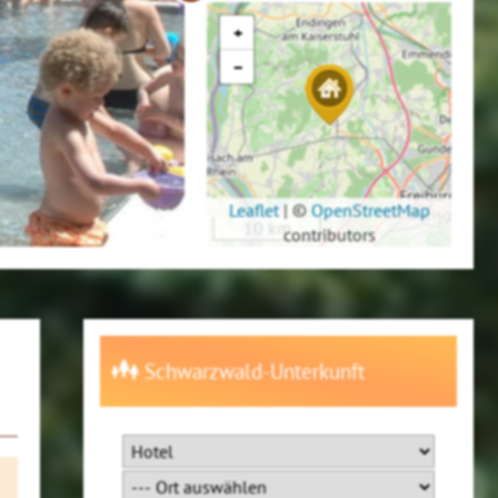
+
−
Leaflet
|
©
OpenStreetMap
10 km
contributors
Schwarzwald-Unterkunft