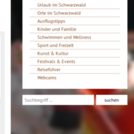
Urlaub im Schwarzwald
Orte im Schwarzwald
Ausflugstipps
Kinder und Familie
Schwimmen und Wellness
Sport und Freizeit
Kunst & Kultur
Festivals & Events
Reiseführer
Webcams