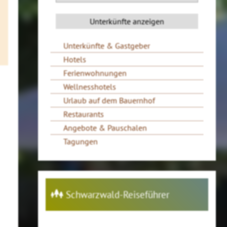
Unterkünfte & Gastgeber
Hotels
Ferienwohnungen
Wellnesshotels
Urlaub auf dem Bauernhof
Restaurants
Angebote & Pauschalen
Tagungen
Schwarzwald-Reiseführer