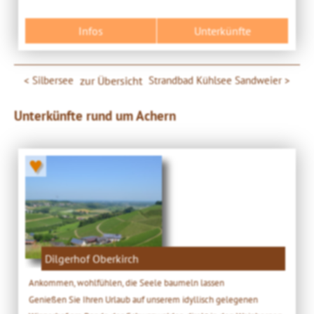
Infos
Unterkünfte
Silbersee
zur Übersicht
Strandbad Kühlsee Sandweier
Unterkünfte rund um Achern
♥
Dilgerhof Oberkirch
Ankommen, wohlfühlen, die Seele baumeln lassen
Genießen Sie Ihren Urlaub auf unserem idyllisch gelegenen