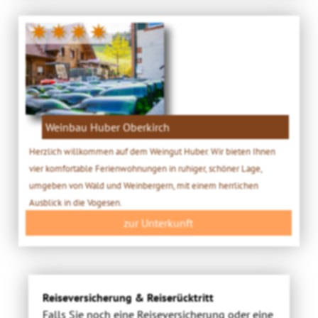
✷✷✷✷
Weinbau Huber Oberkirch
Herzlich willkommen auf dem Weingut Huber. Wir bieten Ihnen
vier komfortable Ferienwohnungen in ruhiger, schöner Lage,
umgeben von Wald und Weinbergern, mit einem herrlichen
Ausblick in die Vogesen.
zur Unterkunft
Reiseversicherung & Reiserücktritt
Falls Sie noch eine Reiseversicherung oder eine