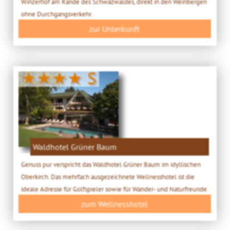
Winzerhof am Rande des Schwazwaldes, direkt in den Weinbergen
ohne Durchgangsverkehr.
zur Unterkunft
★★★★ S
Waldhotel Grüner Baum
Genuss pur verspricht das Waldhotel Grüner Baum im idyllischen
Oberkirch. Das mehrfach ausgezeichnete Wellnesshotel ist die
ideale Adresse für Golfspieler sowie für Wander- und Naturfreunde.
zum Wellnesshotel