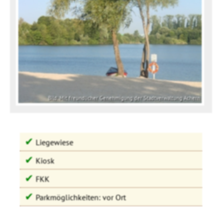
Bild: Mit freundlicher Genehmigung der Stadtverwaltung Achern
✔
Liegewiese
✔
Kiosk
✔
FKK
✔
Parkmöglichkeiten: vor Ort