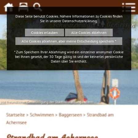
Diese Seite benutzt Cookies. Nähere Informationen zu Cookies finden
Sie in unserer
Datenschutzerklärung
.
Schwarzwald
Geniessen
Cookies erlauben
Alle Cookies ablehnen
Alle Cookies ablehnen, aber meine Entscheidung speichern *
* Zum Speichern Ihrer Ablehnung wird ein einzelner anonymer Cookie
bei Ihnen gesetzt, der 30 Tage gültig ist und der keinerlei persönliche
Daten über Sie enthält.
Mit freundlicher Genehmigung der Stadtverwaltung Achern
Startseite >
Schwimmen >
Baggerseen >
Strandbad am
Achernsee