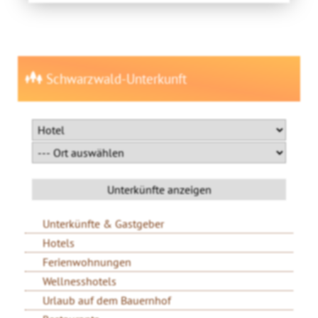
Schwarzwald-Unterkunft
Unterkünfte & Gastgeber
Hotels
Ferienwohnungen
Wellnesshotels
Urlaub auf dem Bauernhof