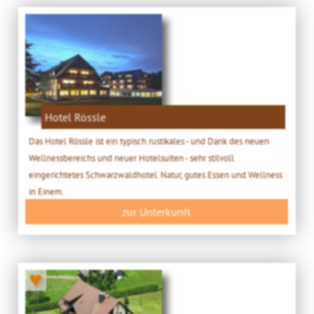
Hotel Rössle
Das Hotel Rössle ist ein typisch rustikales - und Dank des neuen
Wellnessbereichs und neuer Hotelsuiten - sehr stilvoll
eingerichtetes Schwarzwaldhotel. Natur, gutes Essen und Wellness
in Einem.
zur Unterkunft
♥