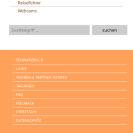
Reiseführer
Webcams
SCHWARZWALD
LINKS
WERBEN & PARTNER WERDEN
TAGUNGEN
FAQ
FEEDBACK
IMPRESSUM
DATENSCHUTZ