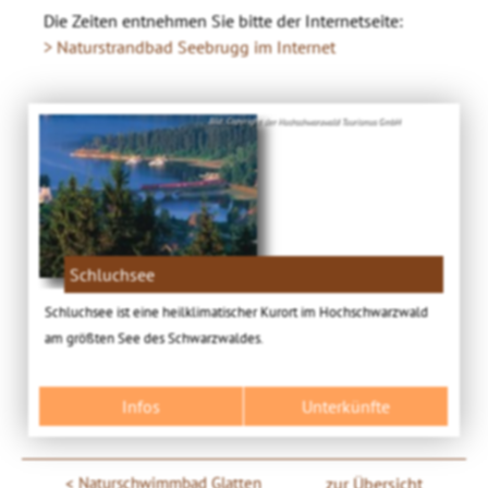
Die Zeiten entnehmen Sie bitte der Internetseite:
> Naturstrandbad Seebrugg im Internet
Bild: Copyright der Hochschwarzwald Tourismus GmbH
Schluchsee
Schluchsee ist eine heilklimatischer Kurort im Hochschwarzwald
am größten See des Schwarzwaldes.
Infos
Unterkünfte
Naturschwimmbad Glatten
zur Übersicht