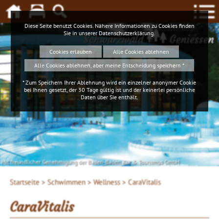
Diese Seite benutzt Cookies. Nähere Informationen zu Cookies finden
Sie in unserer
Datenschutzerklärung
.
Schwarzwald
Geniessen
Cookies erlauben
Alle Cookies ablehnen
Alle Cookies ablehnen, aber meine Entscheidung speichern *
* Zum Speichern Ihrer Ablehnung wird ein einzelner anonymer Cookie
bei Ihnen gesetzt, der 30 Tage gültig ist und der keinerlei persönliche
Daten über Sie enthält.
Mit freundlicher Genehmigung der Baden-Baden Kur & Tourismus GmbH
Startseite >
Schwimmen >
Wellness >
CaraVitalis
CaraVitalis