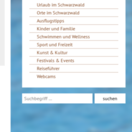
Urlaub im Schwarzwald
Orte im Schwarzwald
Ausflugstipps
Kinder und Familie
Schwimmen und Wellness
Sport und Freizeit
Kunst & Kultur
Festivals & Events
Reiseführer
Webcams