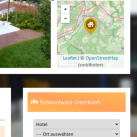
+
−
Leaflet
|
©
OpenStreetMap
10 km
contributors
Schwarzwald-Unterkunft