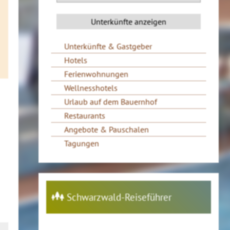
Unterkünfte & Gastgeber
Hotels
Ferienwohnungen
Wellnesshotels
Urlaub auf dem Bauernhof
Restaurants
Angebote & Pauschalen
Tagungen
Schwarzwald-Reiseführer