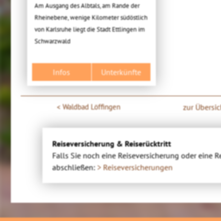
Am Ausgang des Albtals, am Rande der
Rheinebene, wenige Kilometer südöstlich
von Karlsruhe liegt die Stadt Ettlingen im
Schwarzwald
Infos
Unterkünfte
Waldbad Löffingen
zur Übersic
Reiseversicherung & Reiserücktritt
Falls Sie noch eine Reiseversicherung oder eine R
abschließen:
> Reiseversicherungen