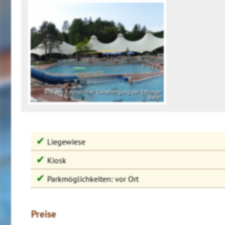
Bild: Mit freundlicher Genehmigung der Ettlinger
Bäder
✔
Liegewiese
✔
Kiosk
✔
Parkmöglichkeiten: vor Ort
Preise