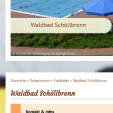
Waldbad Schöllbronn
Mit freundlicher Genehmigung der Ettlinger Bäder
Startseite >
Schwimmen >
Freibäder >
Waldbad Schöllbronn
Waldbad Schöllbronn
Kontakt & Infos