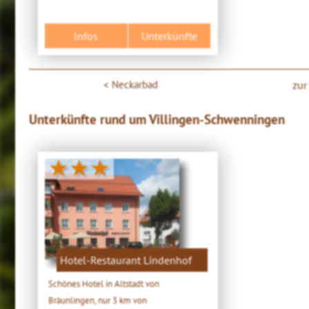
Infos
Unterkünfte
Neckarbad
zur
Unterkünfte rund um Villingen-Schwenningen
★★★
Hotel-Restaurant Lindenhof
Schönes Hotel in Altstadt von
Bräunlingen, nur 3 km von