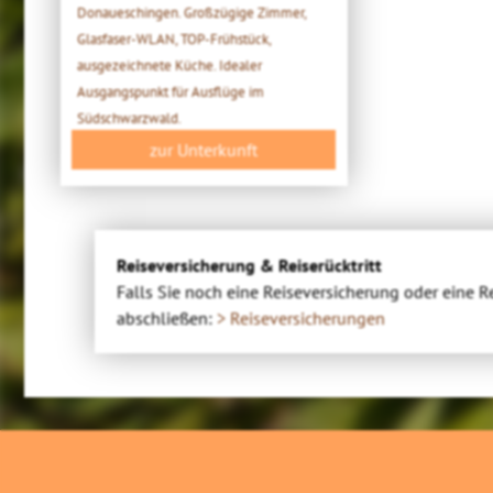
Donaueschingen. Großzügige Zimmer,
Glasfaser-WLAN, TOP-Frühstück,
ausgezeichnete Küche. Idealer
Ausgangspunkt für Ausflüge im
Südschwarzwald.
zur Unterkunft
Reiseversicherung & Reiserücktritt
Falls Sie noch eine Reiseversicherung oder eine R
abschließen:
> Reiseversicherungen