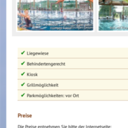
Bild: Mit freundlicher Genehmigung der Bäder
Villingen-Schwenningen GmbH
Bild: Mit fr
✔
Liegewiese
✔
Behindertengerecht
✔
Kiosk
✔
Grillmöglichkeit
✔
Parkmöglichkeiten: vor Ort
Preise
Die Preise entnehmen Sie bitte der Internetseite: