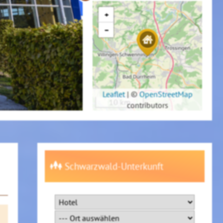
+
−
Leaflet
|
©
OpenStreetMap
10 km
contributors
Schwarzwald-Unterkunft