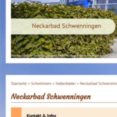
Neckarbad Schwenningen
Mit freundlicher Genehmigung der Bäder Villingen-Schwenningen GmbH
Startseite >
Schwimmen >
Hallenbäder >
Neckarbad Schwenni
Neckarbad Schwenningen
Kontakt & Infos