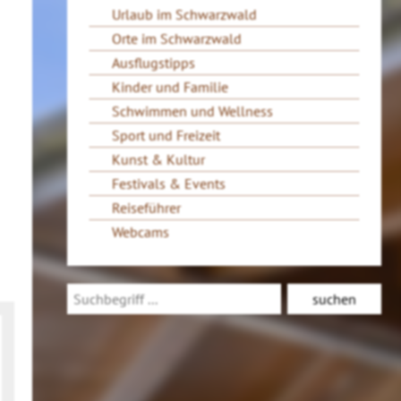
Urlaub im Schwarzwald
Orte im Schwarzwald
Ausflugstipps
Kinder und Familie
Schwimmen und Wellness
Sport und Freizeit
Kunst & Kultur
Festivals & Events
Reiseführer
Webcams