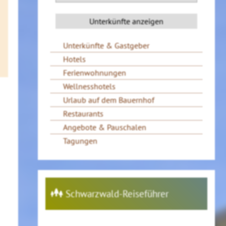
Unterkünfte & Gastgeber
Hotels
Ferienwohnungen
Wellnesshotels
Urlaub auf dem Bauernhof
Restaurants
Angebote & Pauschalen
Tagungen
Schwarzwald-Reiseführer