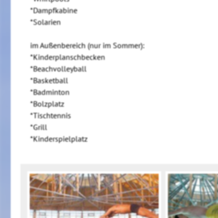
*Dampfkabine
*Solarien
im Außenbereich (nur im Sommer):
*Kinderplanschbecken
*Beachvolleyball
*Basketball
*Badminton
*Bolzplatz
*Tischtennis
*Grill
*Kinderspielplatz