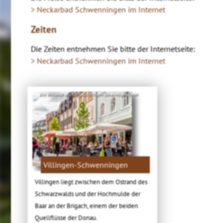
> Neckarbad Schwenningen im Internet
Zeiten
Die Zeiten entnehmen Sie bitte der Internetseite:
> Neckarbad Schwenningen im Internet
Bild: Wirtschaft und Tourismus Villingen-Schwenningen GmbH
Villingen-Schwenningen
Villingen liegt zwischen dem Ostrand des
Schwarzwalds und der Hochmulde der
Baar an der Brigach, einem der beiden
Quellflüsse der Donau.