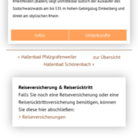
Rheinfelden (Baden) liegt unmittelbar südlich der Ausläufer des
Südschwarzwalds am bis 535 m hohen Gebirgszug Dinkelberg und
direkt am idyllischen Rhein.
Infos
Unterkünfte
Hallenbad Pfalzgrafenweiler
zur Übersicht
Hallenbad Schönenbach
Reiseversicherung & Reiserücktritt
Falls Sie noch eine Reiseversicherung oder eine
Reiserücktrittsversicherung benötigen, können
Sie diese hier abschließen:
> Reiseversicherungen