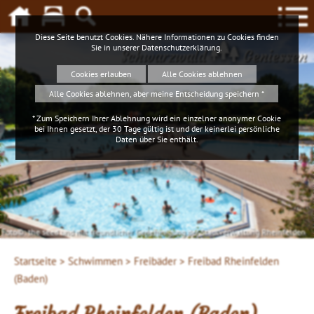
Diese Seite benutzt Cookies. Nähere Informationen zu Cookies finden
Sie in unserer
Datenschutzerklärung
.
Schwarzwald
Geniessen
Cookies erlauben
Alle Cookies ablehnen
Alle Cookies ablehnen, aber meine Entscheidung speichern *
* Zum Speichern Ihrer Ablehnung wird ein einzelner anonymer Cookie
bei Ihnen gesetzt, der 30 Tage gültig ist und der keinerlei persönliche
Daten über Sie enthält.
Foto©: the seed und mit freundlicher Genehmigung der Stadtverwaltung Rheinfelden
Startseite >
Schwimmen >
Freibäder >
Freibad Rheinfelden
(Baden)