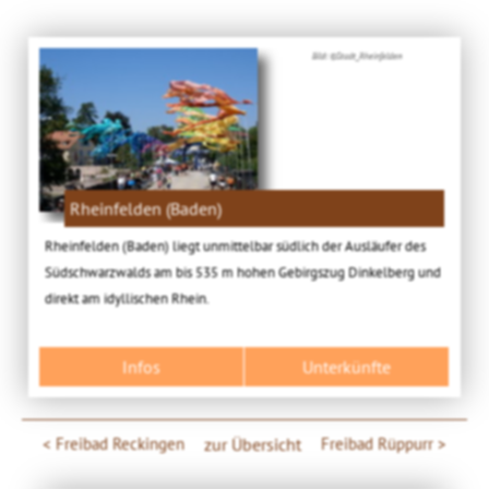
Bild: ©Stadt_Rheinfelden
Rheinfelden (Baden)
Rheinfelden (Baden) liegt unmittelbar südlich der Ausläufer des
Südschwarzwalds am bis 535 m hohen Gebirgszug Dinkelberg und
direkt am idyllischen Rhein.
Infos
Unterkünfte
Freibad Reckingen
zur Übersicht
Freibad Rüppurr