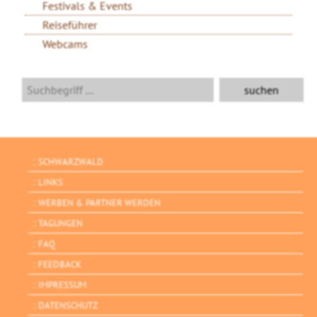
Festivals & Events
Reiseführer
Webcams
SCHWARZWALD
LINKS
WERBEN & PARTNER WERDEN
TAGUNGEN
FAQ
FEEDBACK
IMPRESSUM
DATENSCHUTZ