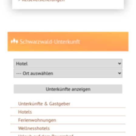
Schwarzwald-Unterkunft
Unterkünfte & Gastgeber
Hotels
Ferienwohnungen
Wellnesshotels