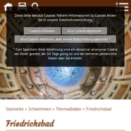
Diese Seite benutzt Cookies. Nähere Informationen zu Cookies finden
Sie in unserer
Datenschutzerklärung
.
Schwarzwald
Geniessen
Cookies erlauben
Alle Cookies ablehnen
Alle Cookies ablehnen, aber meine Entscheidung speichern *
* Zum Speichern Ihrer Ablehnung wird ein einzelner anonymer Cookie
bei Ihnen gesetzt, der 30 Tage gültig ist und der keinerlei persönliche
Daten über Sie enthält.
Mit freundlicher Genehmigung CARASANA Bäderbetriebe GmbH
Startseite >
Schwimmen >
Thermalbäder >
Friedrichsbad
Friedrichsbad