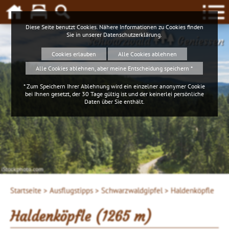
Diese Seite benutzt Cookies. Nähere Informationen zu Cookies finden
Sie in unserer
Datenschutzerklärung
.
Schwarzwald
Geniessen
Cookies erlauben
Alle Cookies ablehnen
Alle Cookies ablehnen, aber meine Entscheidung speichern *
* Zum Speichern Ihrer Ablehnung wird ein einzelner anonymer Cookie
bei Ihnen gesetzt, der 30 Tage gültig ist und der keinerlei persönliche
Daten über Sie enthält.
iStockphoto.com
Startseite >
Ausflugstipps >
Schwarzwaldgipfel >
Haldenköpfle
Haldenköpfle (1265 m)