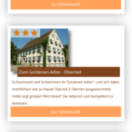
zur Unterkunft
★★★
Zum Goldenen Adler - Oberried
Schlummern und Schlemmen im "Goldenen Adler" - und sich dabei
wohlfühlen wie zu Hause! Das mit 3-Sternen ausgezeichnete
Hotel legt grossen Wert darauf, Sie liebevoll und kompetent zu
betreuen...
zur Unterkunft