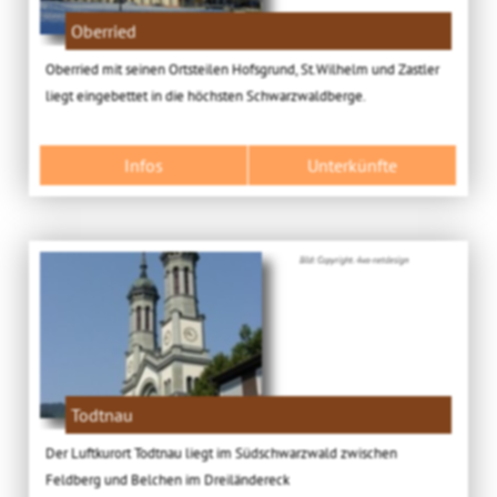
Oberried
Oberried mit seinen Ortsteilen Hofsgrund, St.Wilhelm und Zastler
liegt eingebettet in die höchsten Schwarzwaldberge.
Infos
Unterkünfte
Bild: Copyright. 4ws-netdesign
Todtnau
Der Luftkurort Todtnau liegt im Südschwarzwald zwischen
Feldberg und Belchen im Dreiländereck