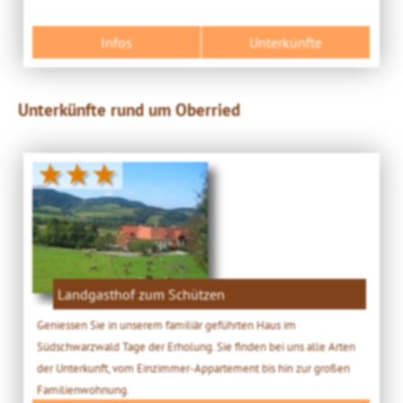
Infos
Unterkünfte
Unterkünfte rund um Oberried
★★★
Landgasthof zum Schützen
Geniessen Sie in unserem familiär geführten Haus im
Südschwarzwald Tage der Erholung. Sie finden bei uns alle Arten
der Unterkunft, vom Einzimmer-Appartement bis hin zur großen
Familienwohnung.