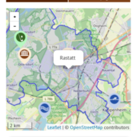
+
−
Rastatt
2 km
Leaflet
|
©
OpenStreetMap
contributors