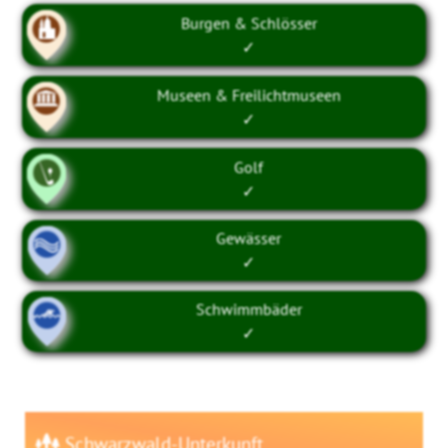
Burgen & Schlösser
✓
Museen & Freilichtmuseen
✓
Golf
✓
Gewässer
✓
Schwimmbäder
✓
Schwarzwald-Unterkunft