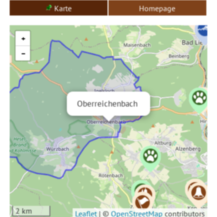
Karte
Homepage
+
−
Oberreichenbach
2 km
Leaflet
|
©
OpenStreetMap
contributors