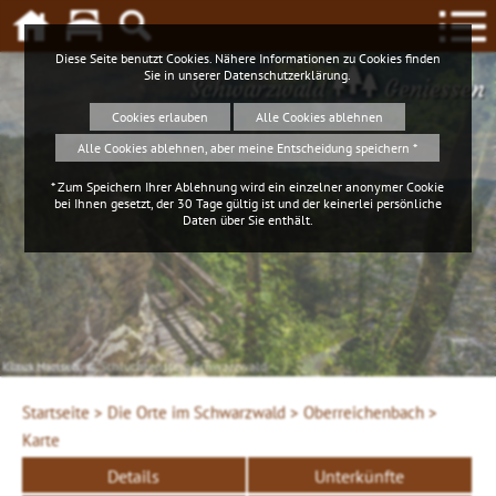
Diese Seite benutzt Cookies. Nähere Informationen zu Cookies finden
Sie in unserer
Datenschutzerklärung
.
Schwarzwald
Geniessen
Cookies erlauben
Alle Cookies ablehnen
Alle Cookies ablehnen, aber meine Entscheidung speichern *
* Zum Speichern Ihrer Ablehnung wird ein einzelner anonymer Cookie
bei Ihnen gesetzt, der 30 Tage gültig ist und der keinerlei persönliche
Daten über Sie enthält.
Klaus Hansen, © Schluchtensteig Schwarzwald
iStockphoto.com
Startseite >
Die Orte im Schwarzwald >
Oberreichenbach >
Karte
Details
Unterkünfte