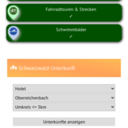
Fahrradtouren & Strecken
✓
Schwimmbäder
✓
Schwarzwald-Unterkunft