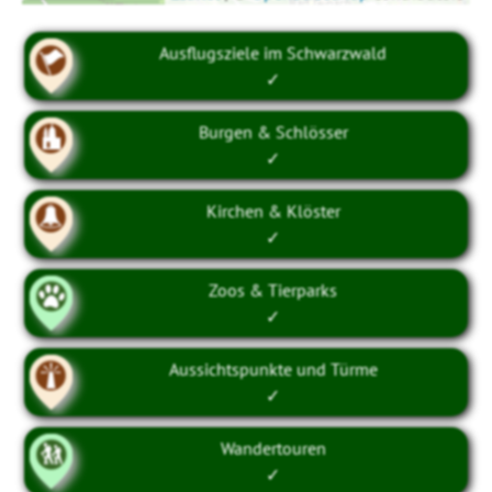
Ausflugsziele im Schwarzwald
✓
Burgen & Schlösser
✓
Kirchen & Klöster
✓
Zoos & Tierparks
✓
Aussichtspunkte und Türme
✓
Wandertouren
✓