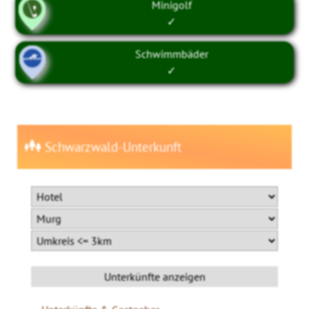
Minigolf
✓
Schwimmbäder
✓
Schwarzwald-Unterkunft