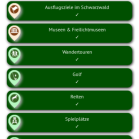
Ausflugsziele im Schwarzwald
✓
Museen & Freilichtmuseen
✓
Wandertouren
✓
Golf
✓
Reiten
✓
Spielplätze
✓