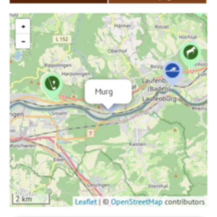
+
−
Murg
2 km
Leaflet
|
©
OpenStreetMap
contributors