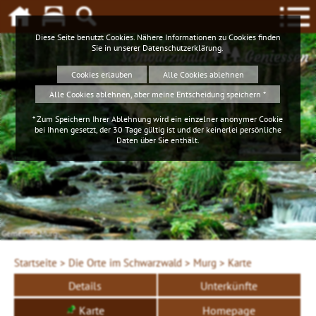
Diese Seite benutzt Cookies. Nähere Informationen zu Cookies finden
Sie in unserer
Datenschutzerklärung
.
Schwarzwald
Geniessen
Cookies erlauben
Alle Cookies ablehnen
Alle Cookies ablehnen, aber meine Entscheidung speichern *
* Zum Speichern Ihrer Ablehnung wird ein einzelner anonymer Cookie
bei Ihnen gesetzt, der 30 Tage gültig ist und der keinerlei persönliche
Daten über Sie enthält.
Gemeinde Murg
Startseite >
Die Orte im Schwarzwald >
Murg >
Karte
Details
Unterkünfte
Karte
Homepage