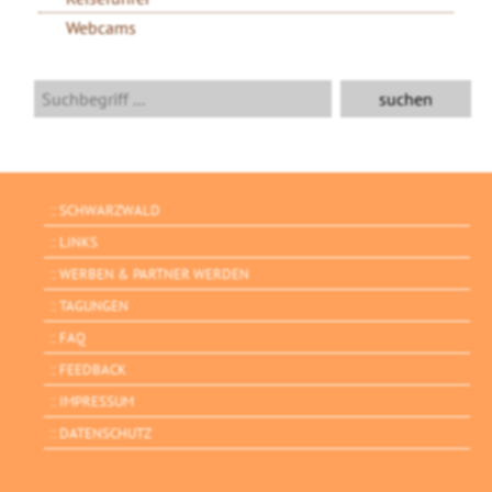
Webcams
SCHWARZWALD
LINKS
WERBEN & PARTNER WERDEN
TAGUNGEN
FAQ
FEEDBACK
IMPRESSUM
DATENSCHUTZ