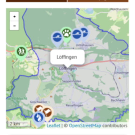
+
−
Löffingen
2 km
Leaflet
|
©
OpenStreetMap
contributors