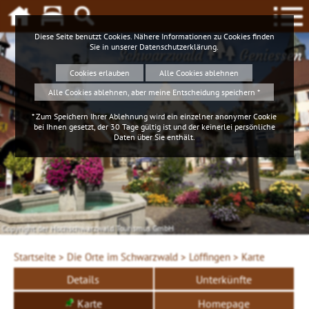
Diese Seite benutzt Cookies. Nähere Informationen zu Cookies finden
Sie in unserer
Datenschutzerklärung
.
Schwarzwald
Geniessen
Cookies erlauben
Alle Cookies ablehnen
Alle Cookies ablehnen, aber meine Entscheidung speichern *
* Zum Speichern Ihrer Ablehnung wird ein einzelner anonymer Cookie
bei Ihnen gesetzt, der 30 Tage gültig ist und der keinerlei persönliche
Daten über Sie enthält.
Copyright der Hochschwarzwald Tourismus GmbH
Startseite >
Die Orte im Schwarzwald >
Löffingen >
Karte
Details
Unterkünfte
Karte
Homepage