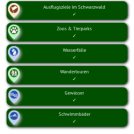
Ausflugsziele im Schwarzwald
✓
Zoos & Tierparks
✓
Wasserfälle
✓
Wandertouren
✓
Gewässer
✓
Schwimmbäder
✓