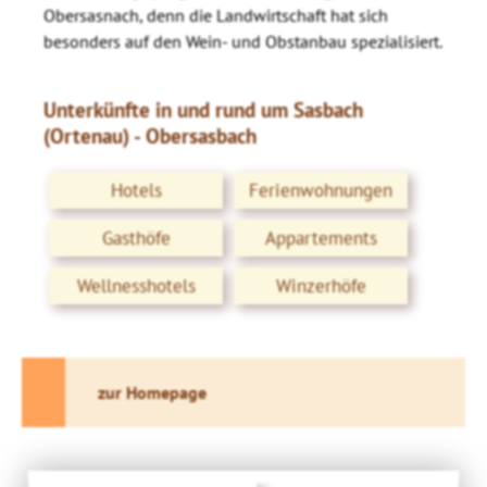
Obersasnach, denn die Landwirtschaft hat sich
besonders auf den Wein- und Obstanbau spezialisiert.
Unterkünfte in und rund um Sasbach
(Ortenau) - Obersasbach
Hotels
Ferienwohnungen
Gasthöfe
Appartements
Wellnesshotels
Winzerhöfe
zur Homepage