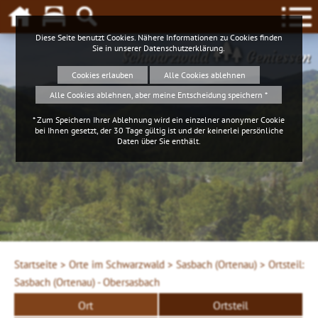
Diese Seite benutzt Cookies. Nähere Informationen zu Cookies finden
Sie in unserer
Datenschutzerklärung
.
Schwarzwald
Geniessen
Cookies erlauben
Alle Cookies ablehnen
Alle Cookies ablehnen, aber meine Entscheidung speichern *
* Zum Speichern Ihrer Ablehnung wird ein einzelner anonymer Cookie
bei Ihnen gesetzt, der 30 Tage gültig ist und der keinerlei persönliche
Daten über Sie enthält.
iStockphoto.com
Startseite >
Orte im Schwarzwald >
Sasbach (Ortenau) >
Ortsteil:
Sasbach (Ortenau) - Obersasbach
Ort
Ortsteil