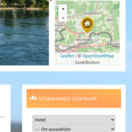
+
−
Leaflet
|
©
OpenStreetMap
10 km
contributors
Schwarzwald-Unterkunft