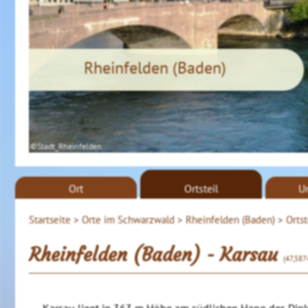
Rheinfelden (Baden)
©Stadt_Rheinfelden
Ort
Ortsteil
U
Startseite >
Orte im Schwarzwald >
Rheinfelden (Baden) >
Ortst
Rheinfelden (Baden) - Karsau
(47,587
Karsau liegt in 363 m Höhe am südlichen Hang des Dinkel