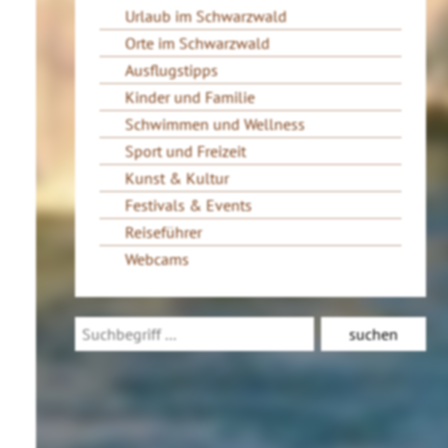
Urlaub im Schwarzwald
Orte im Schwarzwald
Ausflugstipps
Kinder und Familie
Schwimmen und Wellness
Sport und Freizeit
Kunst & Kultur
Festivals & Events
Reiseführer
Webcams