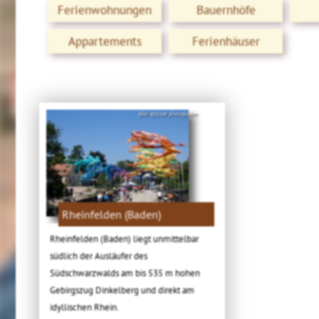
Ferienwohnungen
Bauernhöfe
Appartements
Ferienhäuser
Bild: ©Stadt_Rheinfelden
Rheinfelden (Baden)
Rheinfelden (Baden) liegt unmittelbar
südlich der Ausläufer des
Südschwarzwalds am bis 535 m hohen
Gebirgszug Dinkelberg und direkt am
idyllischen Rhein.