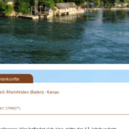
nterkünfte
eil: Rheinfelden (Baden) - Karsau
41°, 7,799027°)
berges. Hier befindet sich eine, mitte des 13. Jahrhunderts