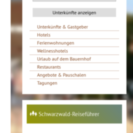
Unterkünfte & Gastgeber
Hotels
Ferienwohnungen
Wellnesshotels
Urlaub auf dem Bauernhof
Restaurants
Angebote & Pauschalen
Tagungen
Schwarzwald-Reiseführer