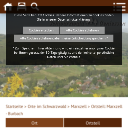
Diese Seite benutzt Cookies. Nähere Informationen zu Cookies finden
Sie in unserer
Datenschutzerklärung
.
Schwarzwald
Geniessen
Cookies erlauben
Alle Cookies ablehnen
Alle Cookies ablehnen, aber meine Entscheidung speichern *
* Zum Speichern Ihrer Ablehnung wird ein einzelner anonymer Cookie
bei Ihnen gesetzt, der 30 Tage gültig ist und der keinerlei persönliche
Daten über Sie enthält.
Startseite >
Orte im Schwarzwald >
Marxzell >
Ortsteil: Marxzell
- Burbach
Ort
Ortsteil