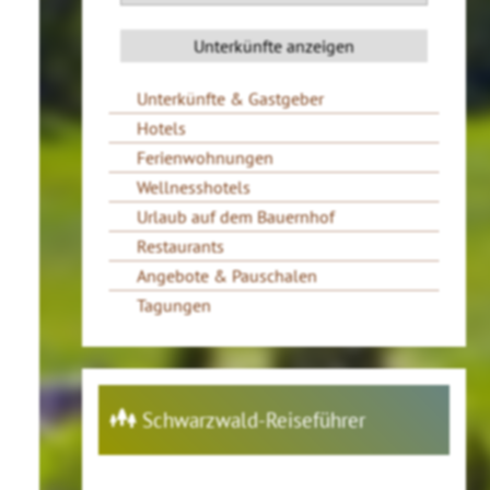
Unterkünfte & Gastgeber
Hotels
Ferienwohnungen
Wellnesshotels
Urlaub auf dem Bauernhof
Restaurants
Angebote & Pauschalen
Tagungen
Schwarzwald-Reiseführer