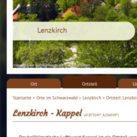
Lenzkirch
Copyright der Hochschwarzwald Tourismus GmbH
Ort
Ortsteil
U
Startseite >
Orte im Schwarzwald >
Lenzkirch >
Ortsteil: Lenzki
Lenzkirch - Kappel
(47,873295°, 8,234339°)
Der heilklimatische Luftkurort Kappel ist ein Ortsteil v