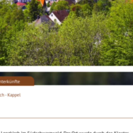
nterkünfte
rch - Kappel
on Lenzkirch im Südschwarzwald. Der Ort wurde durch das Kloster