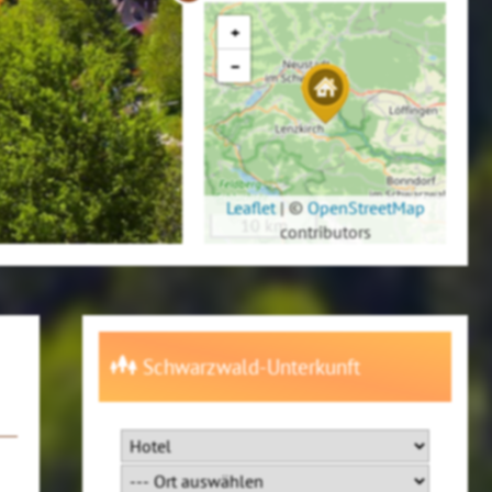
+
−
Leaflet
|
©
OpenStreetMap
10 km
contributors
Schwarzwald-Unterkunft