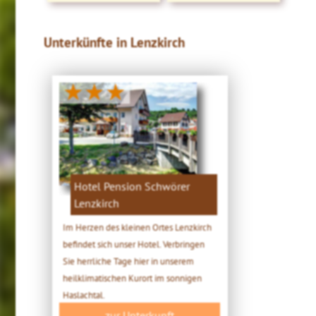
Unterkünfte in Lenzkirch
★★★
Hotel Pension Schwörer
Lenzkirch
Im Herzen des kleinen Ortes Lenzkirch
befindet sich unser Hotel. Verbringen
Sie herrliche Tage hier in unserem
heilklimatischen Kurort im sonnigen
Haslachtal.
zur Unterkunft