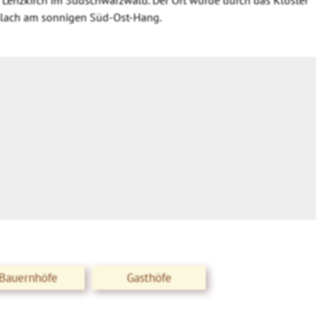
aslach am sonnigen Süd-Ost-Hang.
Bauernhöfe
Gasthöfe