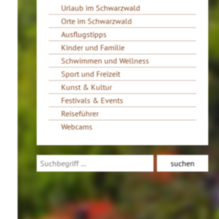
Urlaub im Schwarzwald
Orte im Schwarzwald
Ausflugstipps
Kinder und Familie
Schwimmen und Wellness
Sport und Freizeit
Kunst & Kultur
Festivals & Events
Reiseführer
Webcams