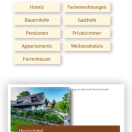
Hotels
Ferienwohnungen
Bauernhöfe
Gasthöfe
Pensionen
Privatzimmer
Appartements
Wellnesshotels
Ferienhäuser
Bild: Mit freundlicher Genehmigung der Hotzenwald Tourismus GmbH
Herrischried