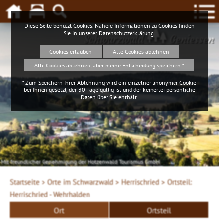
Diese Seite benutzt Cookies. Nähere Informationen zu Cookies finden
Sie in unserer
Datenschutzerklärung
.
Schwarzwald
Geniessen
Cookies erlauben
Alle Cookies ablehnen
Alle Cookies ablehnen, aber meine Entscheidung speichern *
* Zum Speichern Ihrer Ablehnung wird ein einzelner anonymer Cookie
bei Ihnen gesetzt, der 30 Tage gültig ist und der keinerlei persönliche
Daten über Sie enthält.
Mit freundlicher Genehmigung der Hotzenwald Tourismus GmbH
Startseite >
Orte im Schwarzwald >
Herrischried >
Ortsteil:
Herrischried - Wehrhalden
Ort
Ortsteil