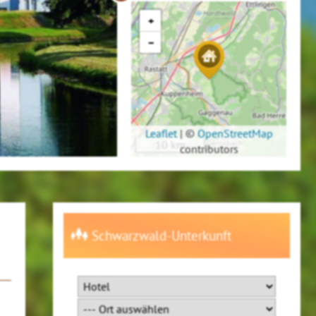
+
−
Leaflet
|
©
OpenStreetMap
10 km
contributors
Schwarzwald-Unterkunft