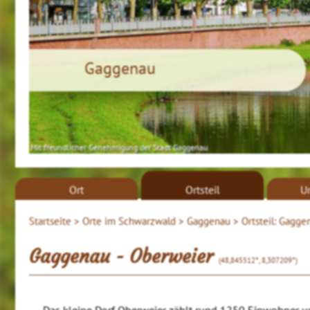
Gaggenau
Mit freundlicher Genehmigung der Stadt Gaggenau
Ort
Ortsteil
U
Startseite >
Orte im Schwarzwald >
Gaggenau >
Ortsteil: Gagge
Gaggenau - Oberweier
(48,845512°, 8,307209°)
Das kleine Dorf Oberweier zählt rund 1250 Einwohner un