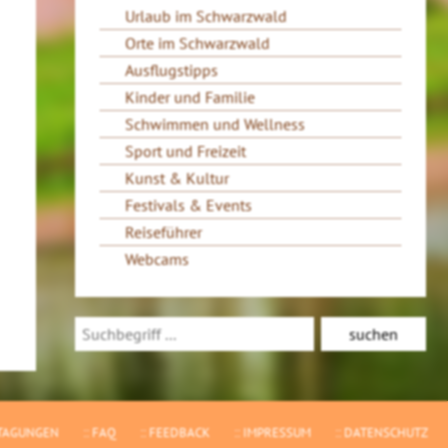
Urlaub im Schwarzwald
Orte im Schwarzwald
Ausflugstipps
Kinder und Familie
Schwimmen und Wellness
Sport und Freizeit
Kunst & Kultur
Festivals & Events
Reiseführer
Webcams
TAGUNGEN
FAQ
FEEDBACK
IMPRESSUM
DATENSCHUTZ