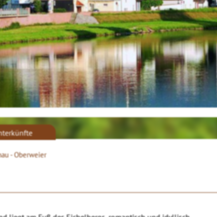
nterkünfte
nau - Oberweier
d liegt am Fuß des Eichelbergs, romantisch und idyllisch