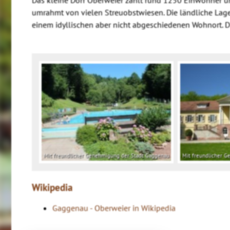
umrahmt von vielen Streuobstwiesen. Die ländliche La
einem idyllischen aber nicht abgeschiedenen Wohnort. D
Mit freundlicher Genehmigung der Stadt Gaggenau
Mit freundlicher 
Wikipedia
Gaggenau - Oberweier in Wikipedia