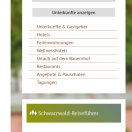
Unterkünfte & Gastgeber
Hotels
Ferienwohnungen
Wellnesshotels
Urlaub auf dem Bauernhof
Restaurants
Angebote & Pauschalen
Tagungen
Schwarzwald-Reiseführer