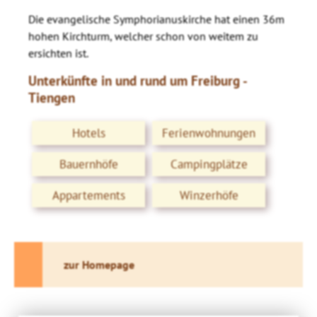
Die evangelische Symphorianuskirche hat einen 36m
hohen Kirchturm, welcher schon von weitem zu
ersichten ist.
Unterkünfte in und rund um Freiburg -
Tiengen
Hotels
Ferienwohnungen
Bauernhöfe
Campingplätze
Appartements
Winzerhöfe
zur Homepage