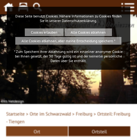
Diese Seite benutzt Cookies. Nähere Informationen zu Cookies finden
Sie in unserer
Datenschutzerklärung
.
Schwarzwald
Geniessen
Cookies erlauben
Alle Cookies ablehnen
Alle Cookies ablehnen, aber meine Entscheidung speichern *
* Zum Speichern Ihrer Ablehnung wird ein einzelner anonymer Cookie
bei Ihnen gesetzt, der 30 Tage gültig ist und der keinerlei persönliche
Daten über Sie enthält.
4Ws Netdesign
Startseite >
Orte im Schwarzwald >
Freiburg >
Ortsteil: Freiburg
- Tiengen
Ort
Ortsteil