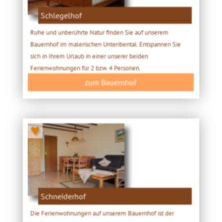
Schlegelhof
Ruhe und unberührte Natur finden Sie auf unserem
Bauernhof im malerischen Unteribental. Entspannen Sie
sich in Ihrem Urlaub in einer unserer beiden
Ferienwohnungen für 2 bzw. 4 Personen.
zum Bauernhof
♥
Schneiderhof
Die Ferienwohnungen auf unserem Bauernhof ist der