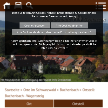
Diese Seite benutzt Cookies. Nähere Informationen zu Cookies finden
Sie in unserer
Datenschutzerklärung
.
Schwarzwald
Geniessen
Cookies erlauben
Alle Cookies ablehnen
Alle Cookies ablehnen, aber meine Entscheidung speichern *
* Zum Speichern Ihrer Ablehnung wird ein einzelner anonymer Cookie
bei Ihnen gesetzt, der 30 Tage gültig ist und der keinerlei persönliche
Daten über Sie enthält.
Mit freundlicher Genehmigung der Tourist-Info Dreisamtal
Startseite >
Orte im Schwarzwald >
Buchenbach >
Ortsteil:
Buchenbach - Wagensteig
Ort
Ortsteil