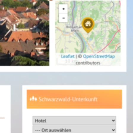
+
−
Leaflet
|
©
OpenStreetMap
10 km
contributors
Schwarzwald-Unterkunft