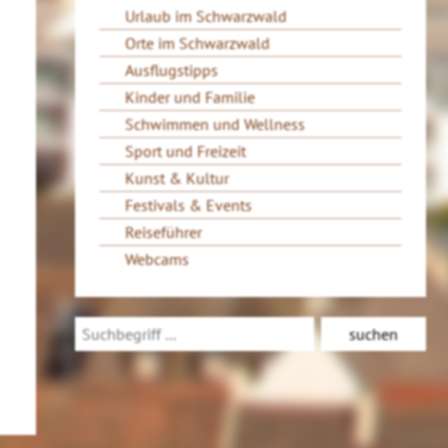
Urlaub im Schwarzwald
Orte im Schwarzwald
Ausflugstipps
Kinder und Familie
Schwimmen und Wellness
Sport und Freizeit
Kunst & Kultur
Festivals & Events
Reiseführer
Webcams