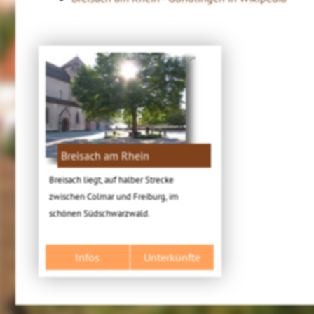
Bild: Copyright. 4ws-netdesign
Breisach am Rhein
Breisach liegt, auf halber Strecke
zwischen Colmar und Freiburg, im
schönen Südschwarzwald.
Infos
Unterkünfte