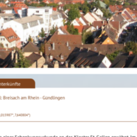
nterkünfte
il: Breisach am Rhein - Gündlingen
8,015987°, 7,640804°)
in einer Schenkungsurkunde an das Kloster St. Gallen erwähnt. Im