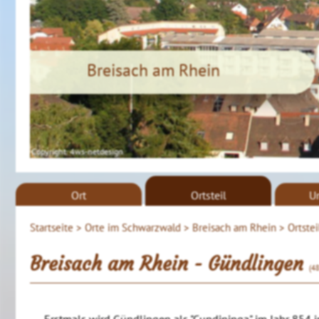
Breisach am Rhein
Copyright. 4ws-netdesign
Ort
Ortsteil
U
Startseite >
Orte im Schwarzwald >
Breisach am Rhein >
Ortste
Breisach am Rhein - Gündlingen
(4
Erstmals wird Gündlingen als "Cundininga" im Jahr 854 