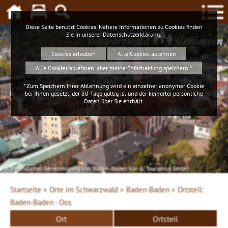
Diese Seite benutzt Cookies. Nähere Informationen zu Cookies finden
Sie in unserer
Datenschutzerklärung
.
Schwarzwald
Geniessen
Cookies erlauben
Alle Cookies ablehnen
Alle Cookies ablehnen, aber meine Entscheidung speichern *
* Zum Speichern Ihrer Ablehnung wird ein einzelner anonymer Cookie
bei Ihnen gesetzt, der 30 Tage gültig ist und der keinerlei persönliche
Daten über Sie enthält.
Mit freundlicher Genehmigung von Baden-Baden Kur & Tourismus GmbH
Startseite >
Orte im Schwarzwald >
Baden-Baden >
Ortsteil:
Baden-Baden - Oos
Ort
Ortsteil