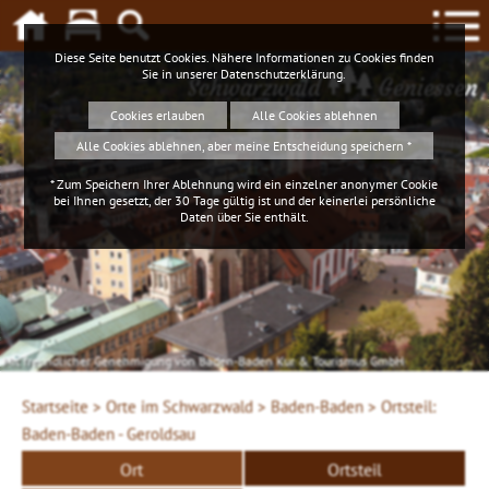
Diese Seite benutzt Cookies. Nähere Informationen zu Cookies finden
Sie in unserer
Datenschutzerklärung
.
Schwarzwald
Geniessen
Cookies erlauben
Alle Cookies ablehnen
Alle Cookies ablehnen, aber meine Entscheidung speichern *
* Zum Speichern Ihrer Ablehnung wird ein einzelner anonymer Cookie
bei Ihnen gesetzt, der 30 Tage gültig ist und der keinerlei persönliche
Daten über Sie enthält.
Mit freundlicher Genehmigung von Baden-Baden Kur & Tourismus GmbH
Startseite >
Orte im Schwarzwald >
Baden-Baden >
Ortsteil:
Baden-Baden - Geroldsau
Ort
Ortsteil