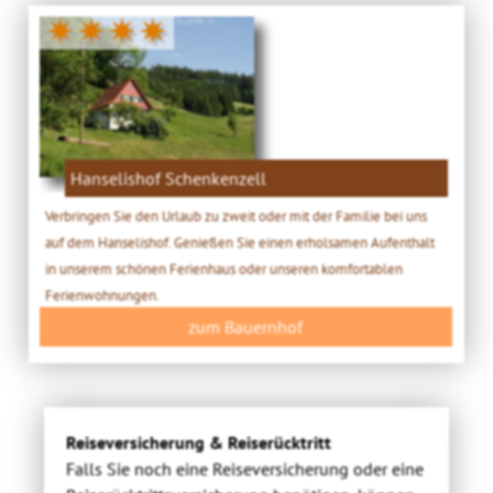
✷✷✷✷
Hanselishof Schenkenzell
Verbringen Sie den Urlaub zu zweit oder mit der Familie bei uns
auf dem Hanselishof. Genießen Sie einen erholsamen Aufenthalt
in unserem schönen Ferienhaus oder unseren komfortablen
Ferienwohnungen.
zum Bauernhof
Reiseversicherung & Reiserücktritt
Falls Sie noch eine Reiseversicherung oder eine