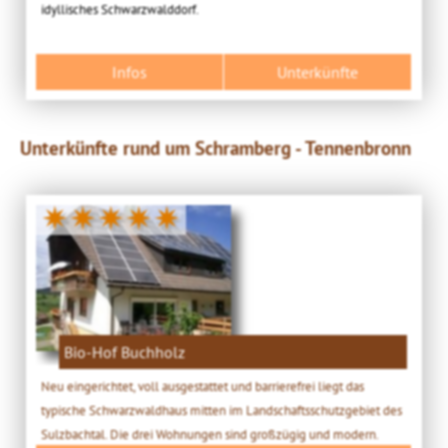
idyllisches Schwarzwalddorf.
Infos
Unterkünfte
Unterkünfte rund um Schramberg - Tennenbronn
✷✷✷✷✷
Bio-Hof Buchholz
Neu eingerichtet, voll ausgestattet und barrierefrei liegt das
typische Schwarzwaldhaus mitten im Landschaftsschutzgebiet des
Sulzbachtal. Die drei Wohnungen sind großzügig und modern.