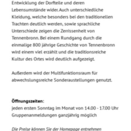
Entwicklung der Dorfteile und deren
Lebensumstände wider. Auch unterschiedliche
Kleidung, welche besonders bei den traditionellen
Trachten deutlich werden, sowie sprachliche
Unterschiede zeigen die Zerrissenheit von
Tennenbronn. Bei einem Rundgang durch die
einmalige 800 jährige Geschichte von Tennenbronn
wird einem viel erzählt und die traditionsreiche
Kultur des Ortes wird deutlich aufgezeigt.
Außerdem wird der Multifunktionsraum für
abwechslungsreiche Sonderaustellungen genutzt.
Öffnungszeiten:
jeden ersten Sonntag im Monat von 14.00 - 17.00 Uhr
Gruppenanmeldungen ganzjährig möglich
Die Preise können Sie der Homepage entnehmen