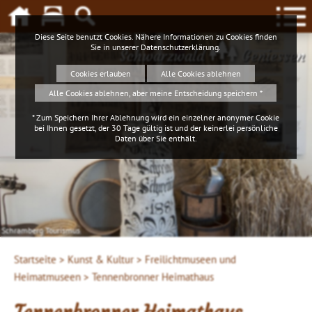
Diese Seite benutzt Cookies. Nähere Informationen zu Cookies finden
Sie in unserer
Datenschutzerklärung
.
Schwarzwald
Geniessen
Cookies erlauben
Alle Cookies ablehnen
Alle Cookies ablehnen, aber meine Entscheidung speichern *
* Zum Speichern Ihrer Ablehnung wird ein einzelner anonymer Cookie
bei Ihnen gesetzt, der 30 Tage gültig ist und der keinerlei persönliche
Daten über Sie enthält.
Schramberg Tourismus
Startseite >
Kunst & Kultur >
Freilichtmuseen und
Heimatmuseen >
Tennenbronner Heimathaus