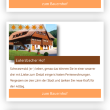
zum Bauernhof
✷✷✷✷✷
Eulersbacher Hof
Schwarzwald (er-) leben, genau das können Sie in einer unserer
drei mit Liebe zum Detail eingerichteten Ferienwohnungen.
Vergessen sie den Lärm der Stadt und tanken Sie neue Kraft für
den Alltag.
zum Bauernhof