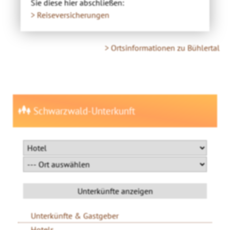
Sie diese hier abschließen:
> Reiseversicherungen
> Ortsinformationen zu Bühlertal
Schwarzwald-Unterkunft
Unterkünfte & Gastgeber
Hotels