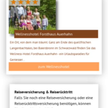
★★★★
Wellnesshotel Forsthaus Auerhahn
Ein Ort, von dem man träumt. Ganz am Ende des quellfrischen
Langenbachtales, bei Baiersbronn im Schwarzwald finden Sie das
Wellness-Hotel Forsthaus Auerhahn - ein Urlaubsparadies für
Geniesser...
zum Wellnesshotel
Reiseversicherung & Reiserücktritt
Falls Sie noch eine Reiseversicherung oder eine
Reiserücktrittsversicherung benötigen, können