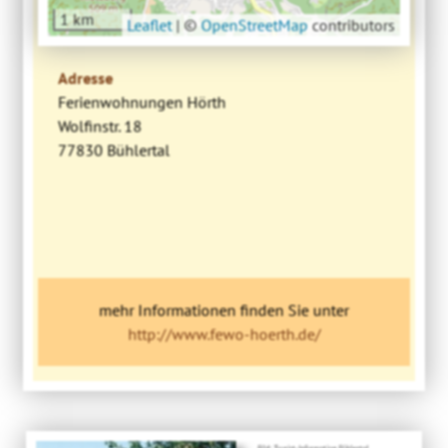
1 km
Leaflet
|
©
OpenStreetMap
contributors
Adresse
Ferienwohnungen Hörth
Wolfinstr. 18
77830 Bühlertal
mehr Informationen finden Sie unter
http://www.fewo-hoerth.de/
Bild: Tourist-Information Bühlertal