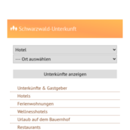
Schwarzwald-Unterkunft
Unterkünfte & Gastgeber
Hotels
Ferienwohnungen
Wellnesshotels
Urlaub auf dem Bauernhof
Restaurants