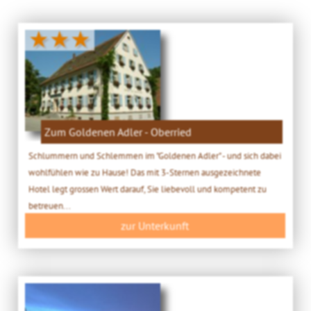
★★★
Zum Goldenen Adler - Oberried
Schlummern und Schlemmen im "Goldenen Adler" - und sich dabei
wohlfühlen wie zu Hause! Das mit 3-Sternen ausgezeichnete
Hotel legt grossen Wert darauf, Sie liebevoll und kompetent zu
betreuen...
zur Unterkunft