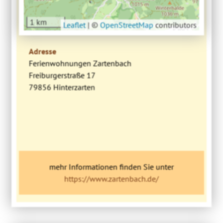
1 km
Leaflet
|
©
OpenStreetMap
contributors
Adresse
Ferienwohnungen Zartenbach
Freiburgerstraße 17
79856 Hinterzarten
mehr Informationen finden Sie unter
https://www.zartenbach.de/