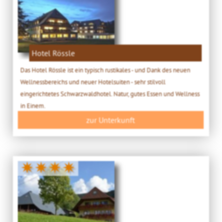
Hotel Rössle
Das Hotel Rössle ist ein typisch rustikales - und Dank des neuen
Wellnessbereichs und neuer Hotelsuiten - sehr stilvoll
eingerichtetes Schwarzwaldhotel. Natur, gutes Essen und Wellness
in Einem.
zur Unterkunft
✷✷✷✷