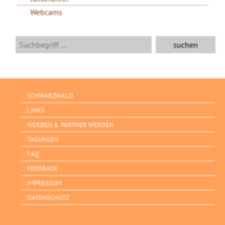
Webcams
SCHWARZWALD
LINKS
WERBEN & PARTNER WERDEN
TAGUNGEN
FAQ
FEEDBACK
IMPRESSUM
DATENSCHUTZ