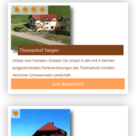
✷✷✷✷
Thomashof Stegen
Urlaub vom Feinsten- Erleben Sie Urlaub in den mit 4 Sternen
ausgezeichneten Ferienwohnungen des Thomashofs inmitten
herrlicher Schwarzwald Landschaft...
zum Bauernhof
♥