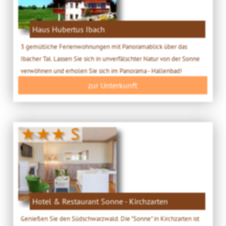
Haus Hubertus Ibach
3 gemütliche Ferienwohnungen mit Panoramablick über das
Ibacher Tal. Lassen Sie sich in unverfälschter Natur von der Sonne
verwöhnen und erholen Sie sich im Panorama - Hallenbad!
zur Unterkunft
★★★ S
Hotel & Restaurant Sonne - Kirchzarten
Genießen Sie den Südschwarzwald. Die "Sonne" in Kirchzarten ist