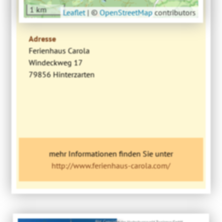
1 km
Leaflet
|
©
OpenStreetMap
contributors
Adresse
Ferienhaus Carola
Windeckweg 17
79856 Hinterzarten
mehr Informationen finden Sie unter
http://www.ferienhaus-carola.com/
Bild: Copyright der Hochschwarzwald Tourismus GmbH