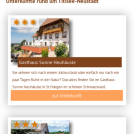
Unterkünfte rund um Titisee-Neustadt
✷✷✷
Gasthaus Sonne Neuhäusle
Sie sehnen sich nach einem Aktivurlaub oder einfach nur nach ein
paar Tagen Ruhe in der Natur? Das alles finden Sie im Gasthaus
Sonne Neuhäusle in St.Märgen im schönen Schwarzwald.
zur Unterkunft
★★★