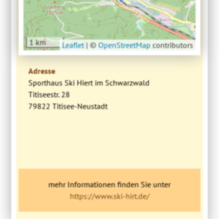
1 km
Leaflet
|
©
OpenStreetMap
contributors
Adresse
Sporthaus Ski Hiert im Schwarzwald
Titiseestr. 28
79822 Titisee-Neustadt
mehr Informationen finden Sie unter
https://www.ski-hirt.de/