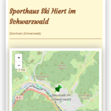
Sporthaus Ski Hiert im
Schwarzwald
(Skischulen (Schwarzwald))
+
−