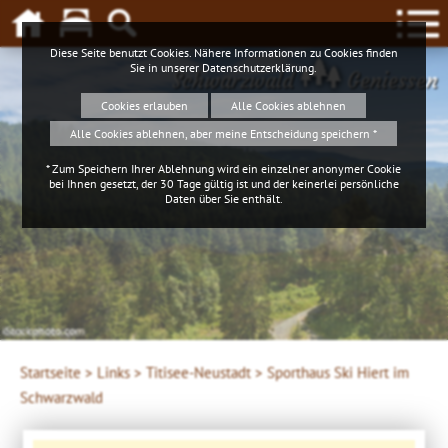
Diese Seite benutzt Cookies. Nähere Informationen zu Cookies finden
Sie in unserer
Datenschutzerklärung
.
Schwarzwald
Geniessen
Cookies erlauben
Alle Cookies ablehnen
Alle Cookies ablehnen, aber meine Entscheidung speichern *
* Zum Speichern Ihrer Ablehnung wird ein einzelner anonymer Cookie
bei Ihnen gesetzt, der 30 Tage gültig ist und der keinerlei persönliche
Daten über Sie enthält.
4ws-netdesign
Startseite >
Links >
Titisee-Neustadt >
Sporthaus Ski Hiert im
Schwarzwald