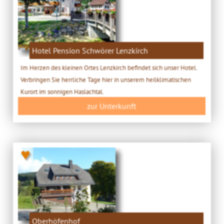
Hotel Pension Schwörer Lenzkirch
Im Herzen des kleinen Ortes Lenzkirch befindet sich unser Hotel.
Verbringen Sie herrliche Tage hier in unserem heilklimatischen
Kurort im sonnigen Haslachtal.
zur Unterkunft
♥
Oberhöfenhof