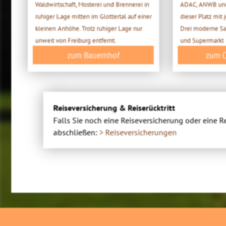
Waldwirtschaft, Mosterei und Brennerei in
ADAC, ANWB und
ruhiger Lage mitten im Glottertal auf einer
dieser Platz mit
kleinen Anhöhe. Trotz ruhiger Lage nur
Drei moderne Sa
unweit von Freiburg entfernt.
und Supermarkt
zum Bauernhof
zum 
Reiseversicherung & Reiserücktritt
Falls Sie noch eine Reiseversicherung oder eine R
abschließen:
> Reiseversicherungen