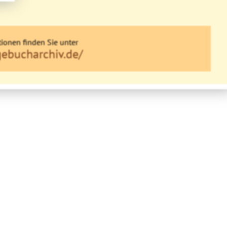
ionen finden Sie unter
gebucharchiv.de/