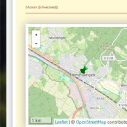
(Museen (Schwarzwald))
+
−
1 km
Leaflet
|
©
OpenStreetMap
contributo