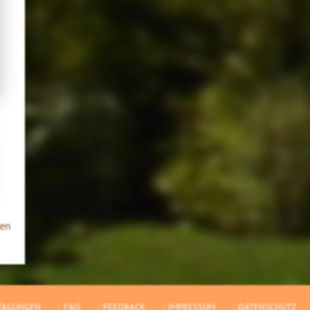
gen
TAGUNGEN
FAQ
FEEDBACK
IMPRESSUM
DATENSCHUTZ