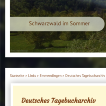
Schwarzwald im Sommer
4ws-netdesign
Startseite >
Links >
Emmendingen >
Deutsches Tagebucharchiv
Deutsches Tagebucharchiv