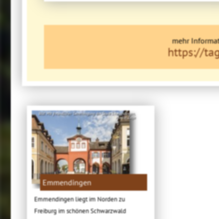
mehr Informat
https://ta
Bild: Mit freundlicher Genehmigung der Stadt Emmendingen,
Martin Ziaja
Emmendingen
Emmendingen liegt im Norden zu
Freiburg im schönen Schwarzwald