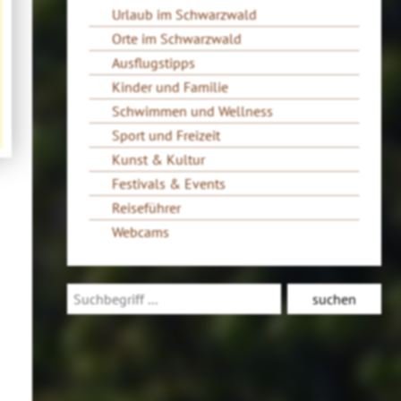
Urlaub im Schwarzwald
Orte im Schwarzwald
Ausflugstipps
Kinder und Familie
Schwimmen und Wellness
Sport und Freizeit
Kunst & Kultur
Festivals & Events
Reiseführer
Webcams