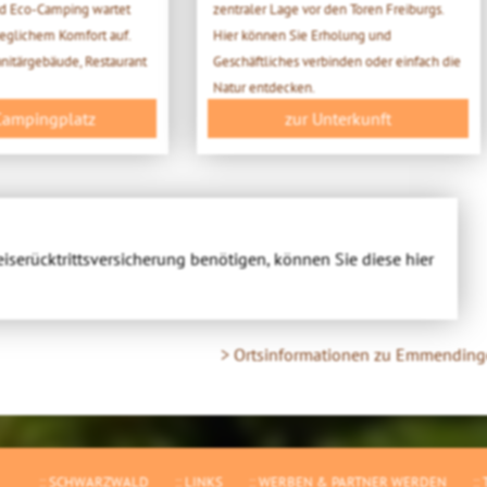
 Eco-Camping wartet
zentraler Lage vor den Toren Freiburgs.
 jeglichem Komfort auf.
Hier können Sie Erholung und
nitärgebäude, Restaurant
Geschäftliches verbinden oder einfach die
Natur entdecken.
Campingplatz
zur Unterkunft
eiserücktrittsversicherung benötigen, können Sie diese hier
> Ortsinformationen zu Emmendin
SCHWARZWALD
LINKS
WERBEN & PARTNER WERDEN