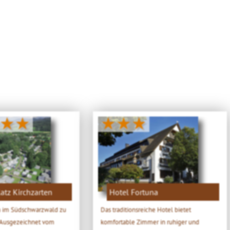
★★
★★★
tz Kirchzarten
Hotel Fortuna
 im Südschwarzwald zu
Das traditionsreiche Hotel bietet
. Ausgezeichnet vom
komfortable Zimmer in ruhiger und