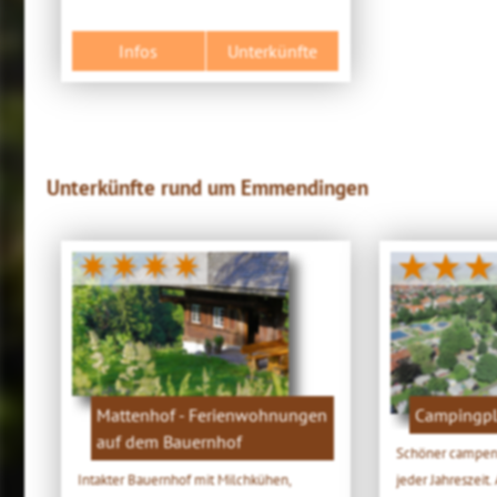
Infos
Unterkünfte
Unterkünfte rund um Emmendingen
✷✷✷✷
★★★
Mattenhof - Ferienwohnungen
Campingpla
auf dem Bauernhof
Schöner campen
Intakter Bauernhof mit Milchkühen,
jeder Jahreszeit