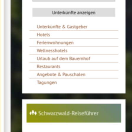
Unterkünfte & Gastgeber
Hotels
Ferienwohnungen
Wellnesshotels
Urlaub auf dem Bauernhof
Restaurants
Angebote & Pauschalen
Tagungen
Schwarzwald-Reiseführer