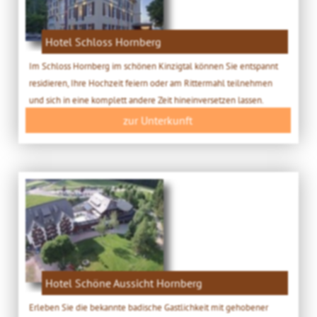
Hotel Schloss Hornberg
Im Schloss Hornberg im schönen Kinzigtal können Sie entspannt
residieren, Ihre Hochzeit feiern oder am Rittermahl teilnehmen
und sich in eine komplett andere Zeit hineinversetzen lassen.
zur Unterkunft
Hotel Schöne Aussicht Hornberg
Erleben Sie die bekannte badische Gastlichkeit mit gehobener