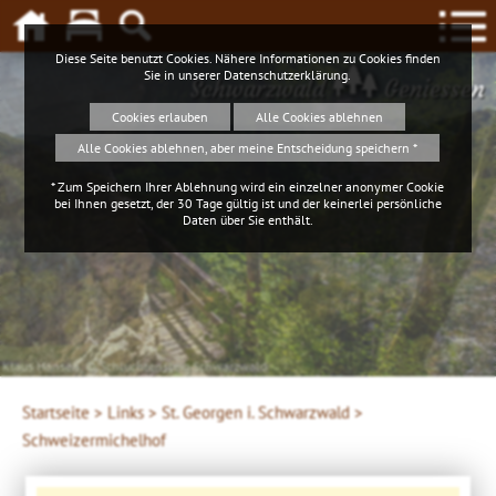
Diese Seite benutzt Cookies. Nähere Informationen zu Cookies finden
Sie in unserer
Datenschutzerklärung
.
Schwarzwald
Geniessen
Cookies erlauben
Alle Cookies ablehnen
Alle Cookies ablehnen, aber meine Entscheidung speichern *
* Zum Speichern Ihrer Ablehnung wird ein einzelner anonymer Cookie
bei Ihnen gesetzt, der 30 Tage gültig ist und der keinerlei persönliche
Daten über Sie enthält.
Klaus Hansen, © Schluchtensteig Schwarzwald
Startseite >
Links >
St. Georgen i. Schwarzwald >
Schweizermichelhof