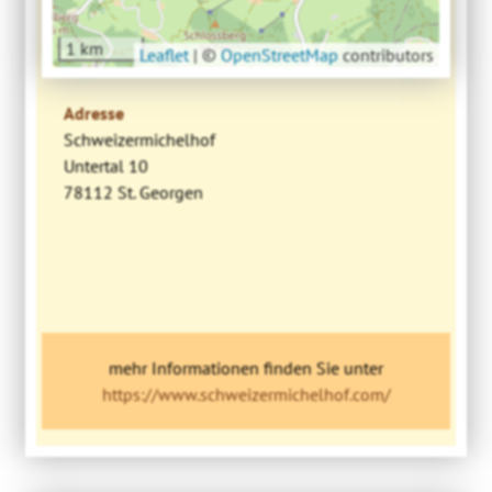
1 km
Leaflet
|
©
OpenStreetMap
contributors
Adresse
Schweizermichelhof
Untertal 10
78112 St. Georgen
mehr Informationen finden Sie unter
https://www.schweizermichelhof.com/