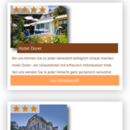
★★★★
Hotel Dorer
Bei uns können Sie zu jeder Jahreszeit behaglich Urlaub machen.
Hotel Dorer - ein Urlaubshotel mit erfreulich individueller Note.
Von uns werden Sie in jeder Hinsicht ganz persönlich verwöhnt.
zur Unterkunft
★★★