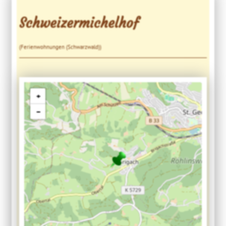
Schweizermichelhof
(Ferienwohnungen (Schwarzwald))
+
−