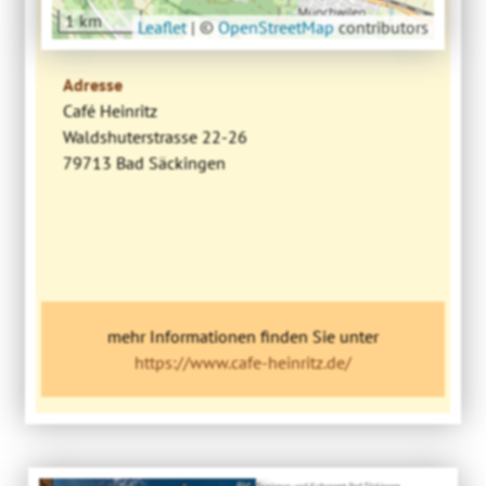
1 km
Leaflet
|
©
OpenStreetMap
contributors
Adresse
Café Heinritz
Waldshuterstrasse 22-26
79713 Bad Säckingen
mehr Informationen finden Sie unter
https://www.cafe-heinritz.de/
Bild: Tourismus- und Kulturamt Bad Säckingen