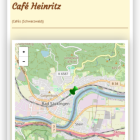
Café Heinritz
(Cafés (Schwarzwald))
+
−