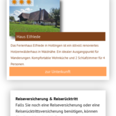
✷✷✷
Haus Elfriede
Das Ferienhaus Elfriede in Hottingen ist ein stilvoll renoviertes
Hotzenwälderhaus in Waldnähe. Ein idealer Ausgangspunkt für
Wanderungen. Kompfortable Wohnküche und 2 Schlafzimmer für 4
Personen.
zur Unterkunft
Reiseversicherung & Reiserücktritt
Falls Sie noch eine Reiseversicherung oder eine
Reiserücktrittsversicherung benötigen, können