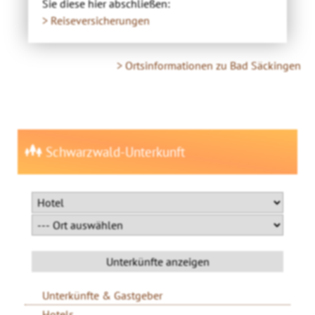
Sie diese hier abschließen:
> Reiseversicherungen
> Ortsinformationen zu Bad Säckingen
Schwarzwald-Unterkunft
Unterkünfte & Gastgeber
Hotels