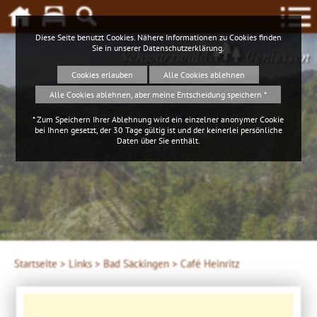
Diese Seite benutzt Cookies. Nähere Informationen zu Cookies finden
Sie in unserer
Datenschutzerklärung
.
Schwarzwald
Geniessen
Cookies erlauben
Alle Cookies ablehnen
Alle Cookies ablehnen, aber meine Entscheidung speichern *
* Zum Speichern Ihrer Ablehnung wird ein einzelner anonymer Cookie
bei Ihnen gesetzt, der 30 Tage gültig ist und der keinerlei persönliche
Daten über Sie enthält.
Klaus Hansen, © Schluchtensteig Schwarzwald
Startseite >
Links >
Bad Säckingen >
Café Heinritz