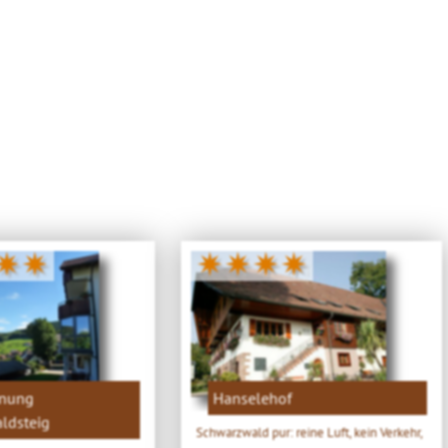
✷✷
✷✷✷✷
hnung
Hanselehof
ldsteig
Schwarzwald pur: reine Luft, kein Verkehr,