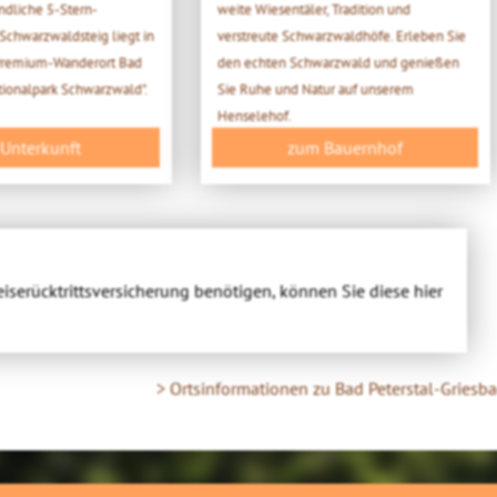
ndliche 5-Stern-
weite Wiesentäler, Tradition und
chwarzwaldsteig liegt in
verstreute Schwarzwaldhöfe. Erleben Sie
 Premium-Wanderort Bad
den echten Schwarzwald und genießen
tionalpark Schwarzwald".
Sie Ruhe und Natur auf unserem
Henselehof.
 Unterkunft
zum Bauernhof
eiserücktrittsversicherung benötigen, können Sie diese hier
> Ortsinformationen zu Bad Peterstal-Griesb