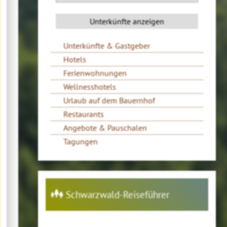
Unterkünfte & Gastgeber
Hotels
Ferienwohnungen
Wellnesshotels
Urlaub auf dem Bauernhof
Restaurants
Angebote & Pauschalen
Tagungen
Schwarzwald-Reiseführer