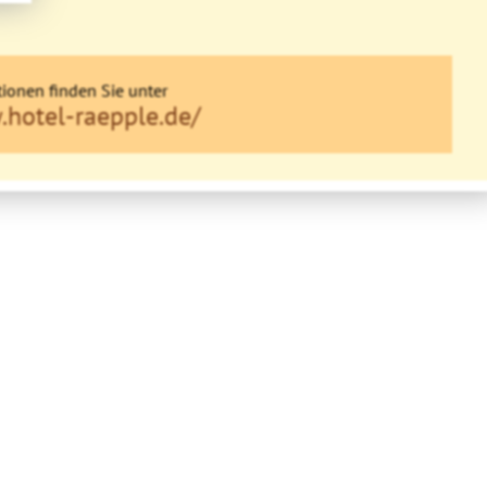
ionen finden Sie unter
.hotel-raepple.de/