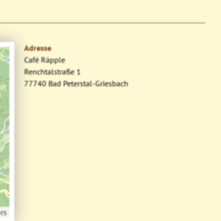
Adresse
Café Räpple
Renchtalstraße 1
77740 Bad Peterstal-Griesbach
rs