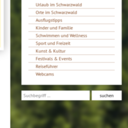
Urlaub im Schwarzwald
Orte im Schwarzwald
Ausflugstipps
Kinder und Familie
Schwimmen und Wellness
Sport und Freizeit
Kunst & Kultur
Festivals & Events
Reiseführer
Webcams