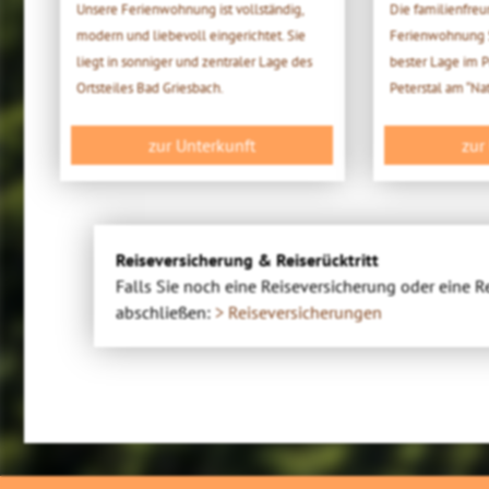
Unsere Ferienwohnung ist vollständig,
Die familienfreu
modern und liebevoll eingerichtet. Sie
Ferienwohnung S
liegt in sonniger und zentraler Lage des
bester Lage im
Ortsteiles Bad Griesbach.
Peterstal am “Na
zur Unterkunft
zur
Reiseversicherung & Reiserücktritt
Falls Sie noch eine Reiseversicherung oder eine R
abschließen:
> Reiseversicherungen