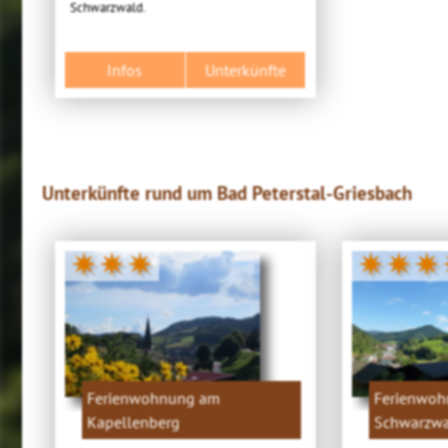
Schwarzwald.
Infos
Unterkünfte
Unterkünfte rund um Bad Peterstal-Griesbach
✷✷✷
✷✷✷
Ferienwohnung am
Ferienwo
Kapellenberg
Schwarzwa