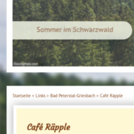
Schwarzwald im Sommer
4ws-netdesign
Startseite >
Links >
Bad Peterstal-Griesbach >
Café Räpple
Café Räpple