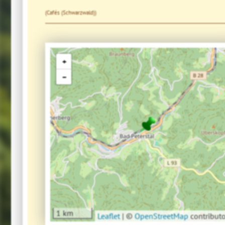
(Cafés (Schwarzwald))
+
−
1 km
Leaflet
|
©
OpenStreetMap
contributo