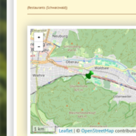
(Restaurants (Schwarzwald))
+
−
1 km
Leaflet
|
©
OpenStreetMap
contributo