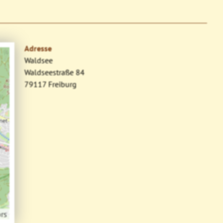
Adresse
Waldsee
Waldseestraße 84
79117 Freiburg
rs