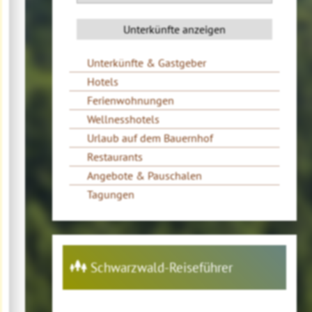
Unterkünfte & Gastgeber
Hotels
Ferienwohnungen
Wellnesshotels
Urlaub auf dem Bauernhof
Restaurants
Angebote & Pauschalen
Tagungen
Schwarzwald-Reiseführer