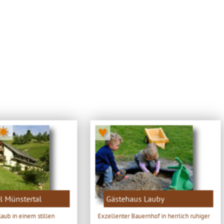
✷
♥
l Münstertal
Gästehaus Lauby
aub in einem stillen
Exzellenter Bauernhof in herrlich ruhiger