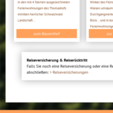
in den mit 4 Sternen ausgezeichneten
Winkel des Müns
Ferienwohnungen des Thomashofs
Wiesen umsäumt,
inmitten herrlicher Schwarzwald
Durchgangsverke
Landschaft...
Blick... und in 
Ferienwohnung
zum Bauernhof
zur
Reiseversicherung & Reiserücktritt
Falls Sie noch eine Reiseversicherung oder eine R
abschließen:
> Reiseversicherungen