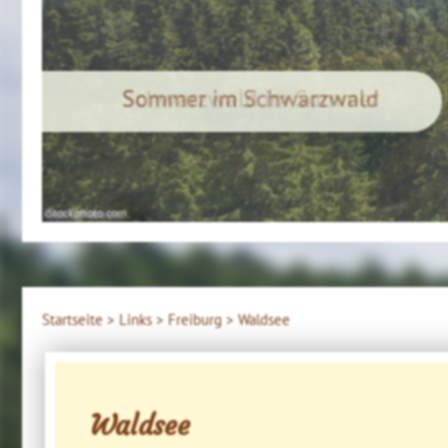
Schwarzwald im Sommer
4ws-netdesign
Startseite >
Links >
Freiburg >
Waldsee
Waldsee