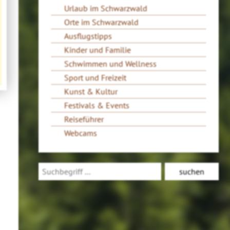
Urlaub im Schwarzwald
Orte im Schwarzwald
Ausflugstipps
Kinder und Familie
Schwimmen und Wellness
Sport und Freizeit
Kunst & Kultur
Festivals & Events
Reiseführer
Webcams