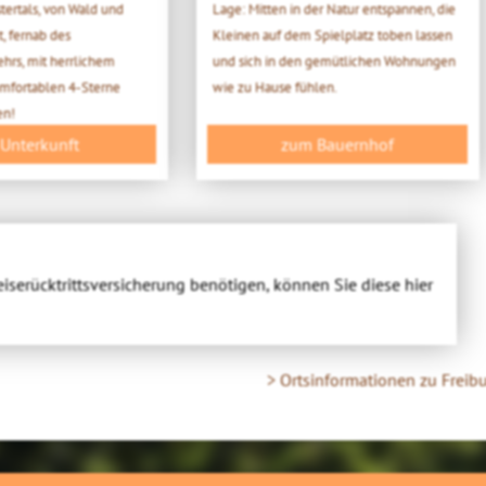
tertals, von Wald und
Lage: Mitten in der Natur entspannen, die
 fernab des
Kleinen auf dem Spielplatz toben lassen
hrs, mit herrlichem
und sich in den gemütlichen Wohnungen
komfortablen 4-Sterne
wie zu Hause fühlen.
en!
 Unterkunft
zum Bauernhof
eiserücktrittsversicherung benötigen, können Sie diese hier
> Ortsinformationen zu Freib