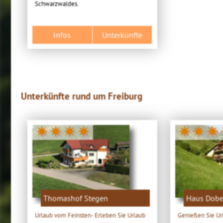
Schwarzwaldes.
Infos
Unterkünfte
Unterkünfte rund um Freiburg
✷✷✷✷
✷✷✷
Thomashof Stegen
Haus Dobe
Urlaub vom Feinsten- Erleben Sie Urlaub
Genießen Sie Url