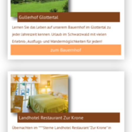
Gullerhof Glottertal
Lernen Sie das Leben auf unserem Bauernhof im Glottertal zu
jeder Jahreszeit kennen. Urlaub im Schwarzwald mit vielen
Erlebnis-, Ausflugs- und Wandermöglichkeiten für jeden!
zum Bauernhof
★★★
Landhotel Restaurant Zur Krone
Übernachten im ***Sterne Landhotel Restaurant "Zur Krone" in