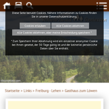
Diese Seite benutzt Cookies. Nähere Informationen zu Cookies finden
Sie in unserer
Datenschutzerklärung
.
Schwarzwald
Geniessen
Cookies erlauben
Alle Cookies ablehnen
Alle Cookies ablehnen, aber meine Entscheidung speichern *
* Zum Speichern Ihrer Ablehnung wird ein einzelner anonymer Cookie
bei Ihnen gesetzt, der 30 Tage gültig ist und der keinerlei persönliche
Daten über Sie enthält.
iStockphoto.com
4ws-netdesign
Startseite >
Links >
Freiburg - Lehen >
Gasthaus zum Löwen