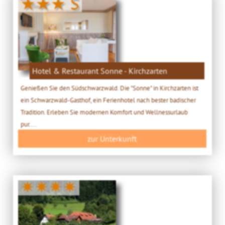
★★★ S
Hotel & Restaurant Sonne - Kirchzarten
Genießen Sie den Südschwarzwald. Die "Sonne" in Kirchzarten ist
ein Schwarzwald-Gasthof, ein Ferienhotel nach bester badischer
Tradition. Erleben Sie modernen Komfort und Wellnessurlaub
pur....
zur Unterkunft
✷✷✷✷