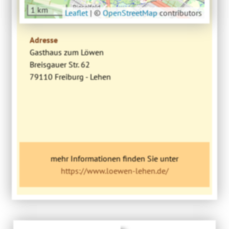
1 km
Leaflet
|
©
OpenStreetMap
contributors
Adresse
Gasthaus zum Löwen
Breisgauer Str. 62
79110 Freiburg - Lehen
mehr Informationen finden Sie unter
https://www.loewen-lehen.de/