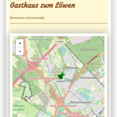
Gasthaus zum Löwen
(Restaurants (Schwarzwald))
+
−