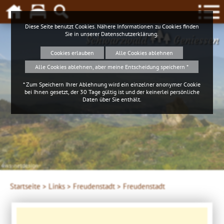
Diese Seite benutzt Cookies. Nähere Informationen zu Cookies finden
Sie in unserer
Datenschutzerklärung
.
Schwarzwald
Geniessen
Cookies erlauben
Alle Cookies ablehnen
Alle Cookies ablehnen, aber meine Entscheidung speichern *
* Zum Speichern Ihrer Ablehnung wird ein einzelner anonymer Cookie
bei Ihnen gesetzt, der 30 Tage gültig ist und der keinerlei persönliche
Daten über Sie enthält.
Startseite >
Links >
Freudenstadt >
Freudenstadt