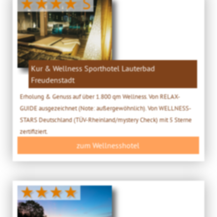
★★★★ S
Kur & Wellness Sporthotel Lauterbad
Freudenstadt
Erholung & Genuss auf über 1.800 qm Wellness. Von RELAX-
GUIDE ausgezeichnet (Note: außergewöhnlich). Von WELLNESS-
STARS Deutschland (TÜV-Rheinland/mystery Check) mit 5 Sterne
zertifiziert.
zum Wellnesshotel
★★★★