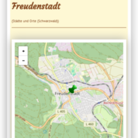
Freudenstadt
(Städte und Orte (Schwarzwald))
+
−