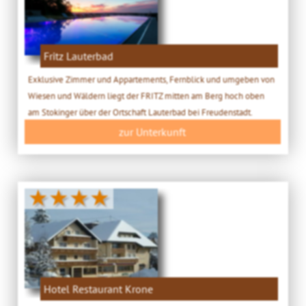
Fritz Lauterbad
Exklusive Zimmer und Appartements, Fernblick und umgeben von
Wiesen und Wäldern liegt der FRITZ mitten am Berg hoch oben
am Stokinger über der Ortschaft Lauterbad bei Freudenstadt.
zur Unterkunft
★★★★
Hotel Restaurant Krone