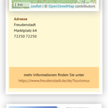
1 km
Leaflet
|
©
OpenStreetMap
contributors
Adresse
Freudenstadt
Marktplatz 64
72250 72250
mehr Informationen finden Sie unter
https://www.freudenstadt.de/de/Tourismus
Bild: Freudenstadt Tourismus