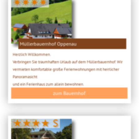
✷✷✷✷
Müllerbauernhof Oppenau
Herzlich Willkommen.
Verbringen Sie traumhaften Urlaub auf dem Müllerbauernhof. Wir
vermieten komfortable große Ferienwohnungen mit herrlicher
Panoramasicht
und ein Ferienhaus zum allein bewohnen.
zum Bauernhof
★★★★ S