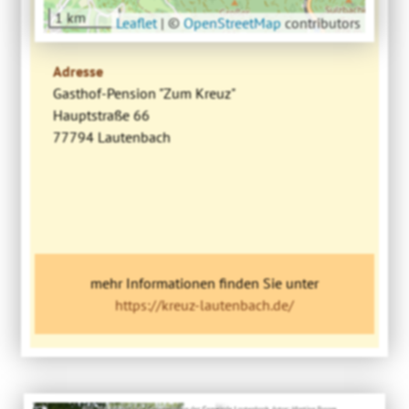
1 km
Leaflet
|
©
OpenStreetMap
contributors
Adresse
Gasthof-Pension "Zum Kreuz"
Hauptstraße 66
77794 Lautenbach
mehr Informationen finden Sie unter
https://kreuz-lautenbach.de/
Bild: Mit freundlicher Genehmigung der Gemeinde Lautenbach, Autor: Martina Busam