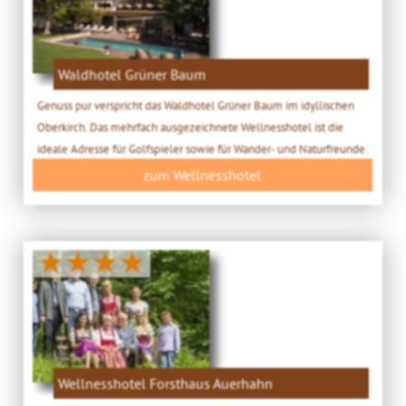
Waldhotel Grüner Baum
Genuss pur verspricht das Waldhotel Grüner Baum im idyllischen
Oberkirch. Das mehrfach ausgezeichnete Wellnesshotel ist die
ideale Adresse für Golfspieler sowie für Wander- und Naturfreunde.
zum Wellnesshotel
★★★★
Wellnesshotel Forsthaus Auerhahn