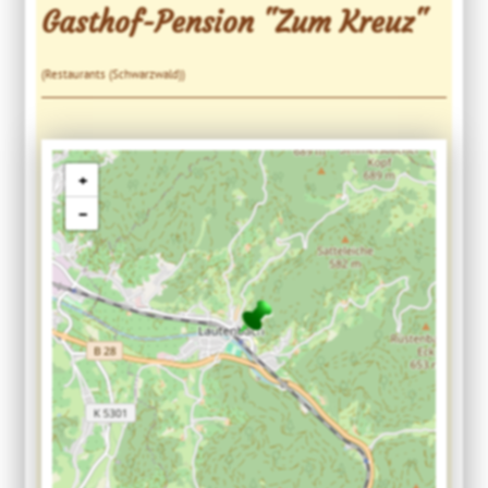
Gasthof-Pension "Zum Kreuz"
(Restaurants (Schwarzwald))
+
−