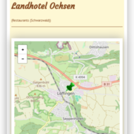
Landhotel Ochsen
(Restaurants (Schwarzwald))
+
−