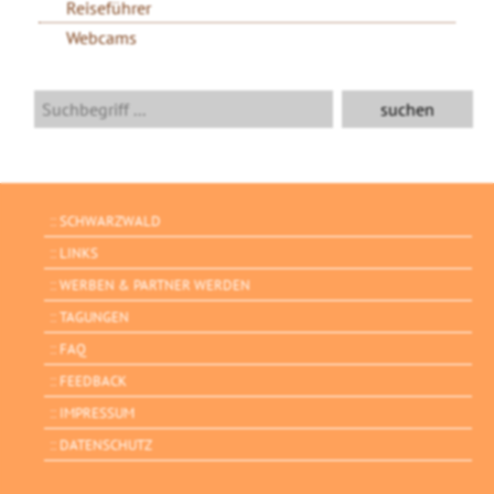
Reiseführer
Webcams
SCHWARZWALD
LINKS
WERBEN & PARTNER WERDEN
TAGUNGEN
FAQ
FEEDBACK
IMPRESSUM
DATENSCHUTZ