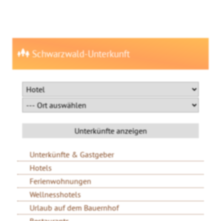
Schwarzwald-Unterkunft
Unterkünfte & Gastgeber
Hotels
Ferienwohnungen
Wellnesshotels
Urlaub auf dem Bauernhof
Restaurants