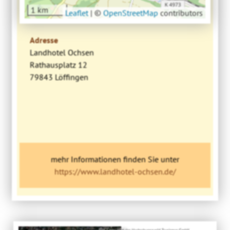
1 km
Leaflet
|
©
OpenStreetMap
contributors
Adresse
Landhotel Ochsen
Rathausplatz 12
79843 Löffingen
mehr Informationen finden Sie unter
https://www.landhotel-ochsen.de/
Bild: Copyright der Hochschwarzwald Tourismus GmbH