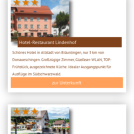
★★★
Hotel-Restaurant Lindenhof
Schönes Hotel in Altstadt von Bräunlingen, nur 3 km von
Donaueschingen. Großzügige Zimmer, Glasfaser-WLAN, TOP-
Frühstück, ausgezeichnete Küche. Idealer Ausgangspunkt für
Ausflüge im Südschwarzwald.
zur Unterkunft
★★★