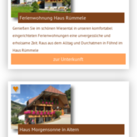
Ferienwohnung Haus Rümmele
Genießen Sie im schönen Wiesental in unseren komfortabel
eingerichteten Ferienwohnungen eine unvergessliche und
erholsame Zeit. Raus aus dem Alltag und Durchatmen in Föhnd im
Haus Rümmele
zur Unterkunft
♥
Haus Morgensonne in Aitern