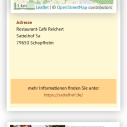
1 km
Leaflet
|
©
OpenStreetMap
contributors
Adresse
Restaurant-Café Reichert
Sattelhof 3a
79650 Schopfheim
mehr Informationen finden Sie unter
https://sattelhof.de/
Bild: Tourist-Information Schopfheim