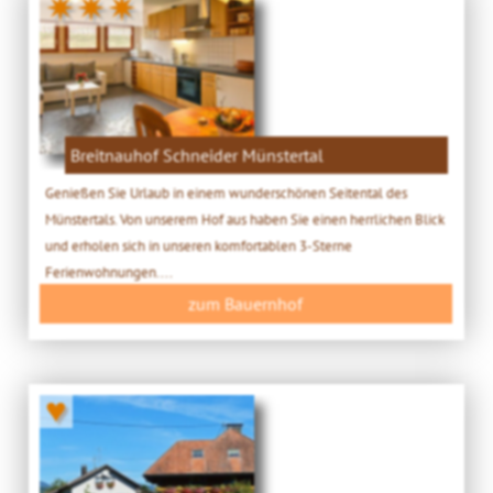
✷✷✷
Breitnauhof Schneider Münstertal
Genießen Sie Urlaub in einem wunderschönen Seitental des
Münstertals. Von unserem Hof aus haben Sie einen herrlichen Blick
und erholen sich in unseren komfortablen 3-Sterne
Ferienwohnungen....
zum Bauernhof
♥