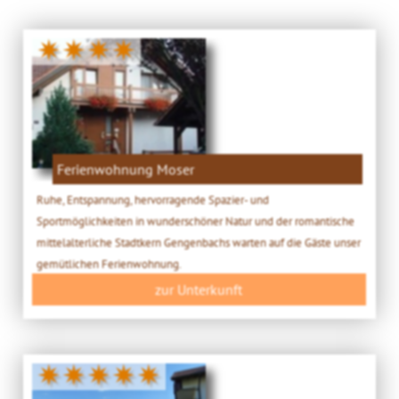
✷✷✷✷
Ferienwohnung Moser
Ruhe, Entspannung, hervorragende Spazier- und
Sportmöglichkeiten in wunderschöner Natur und der romantische
mittelalterliche Stadtkern Gengenbachs warten auf die Gäste unser
gemütlichen Ferienwohnung.
zur Unterkunft
✷✷✷✷✷