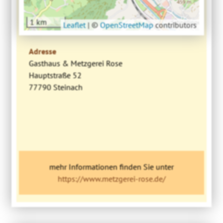
1 km
Leaflet
|
©
OpenStreetMap
contributors
Adresse
Gasthaus & Metzgerei Rose
Hauptstraße 52
77790 Steinach
mehr Informationen finden Sie unter
https://www.metzgerei-rose.de/