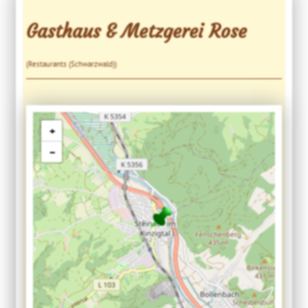
Gasthaus & Metzgerei Rose
(Restaurants (Schwarzwald))
+
−