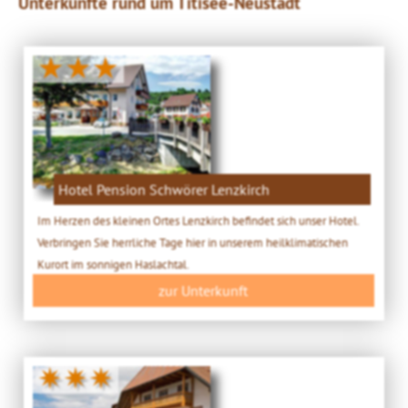
Unterkünfte rund um Titisee-Neustadt
★★★
Hotel Pension Schwörer Lenzkirch
Im Herzen des kleinen Ortes Lenzkirch befindet sich unser Hotel.
Verbringen Sie herrliche Tage hier in unserem heilklimatischen
Kurort im sonnigen Haslachtal.
zur Unterkunft
✷✷✷