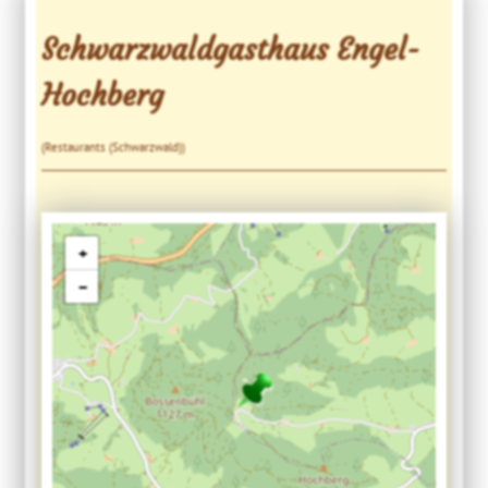
Schwarzwaldgasthaus Engel-
Hochberg
(Restaurants (Schwarzwald))
+
−