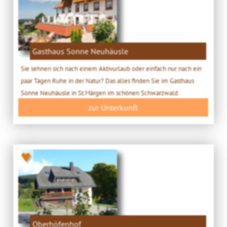
Gasthaus Sonne Neuhäusle
Sie sehnen sich nach einem Aktivurlaub oder einfach nur nach ein
paar Tagen Ruhe in der Natur? Das alles finden Sie im Gasthaus
Sonne Neuhäusle in St.Märgen im schönen Schwarzwald.
zur Unterkunft
♥
Oberhöfenhof