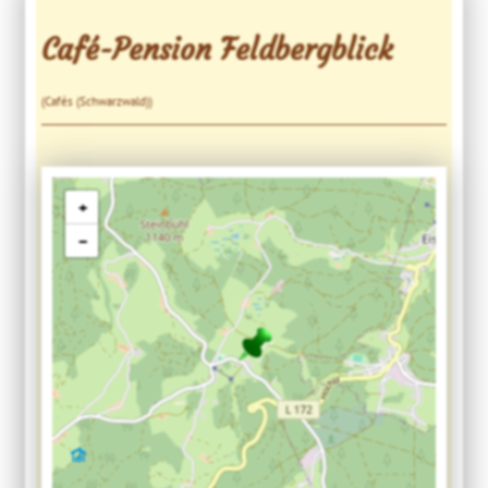
Café-Pension Feldbergblick
(Cafés (Schwarzwald))
+
−