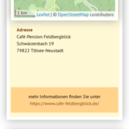
1 km
Leaflet
|
©
OpenStreetMap
contributors
Adresse
Café-Pension Feldbergblick
Schwärzenbach 19
79822 Titisee-Neustadt
mehr Informationen finden Sie unter
https://www.cafe-feldbergblick.de/