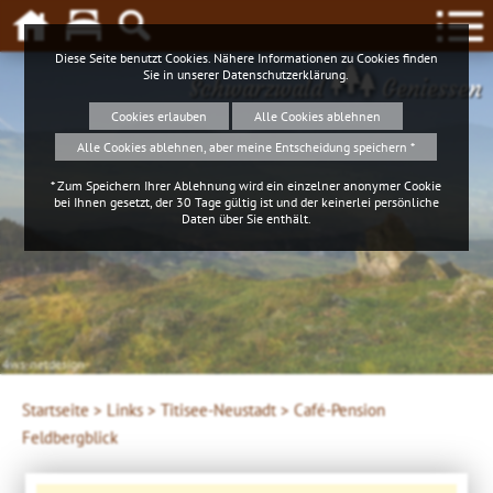
Diese Seite benutzt Cookies. Nähere Informationen zu Cookies finden
Sie in unserer
Datenschutzerklärung
.
Schwarzwald
Geniessen
Cookies erlauben
Alle Cookies ablehnen
Alle Cookies ablehnen, aber meine Entscheidung speichern *
* Zum Speichern Ihrer Ablehnung wird ein einzelner anonymer Cookie
bei Ihnen gesetzt, der 30 Tage gültig ist und der keinerlei persönliche
Daten über Sie enthält.
4ws-netdesign
Startseite >
Links >
Titisee-Neustadt >
Café-Pension
Feldbergblick