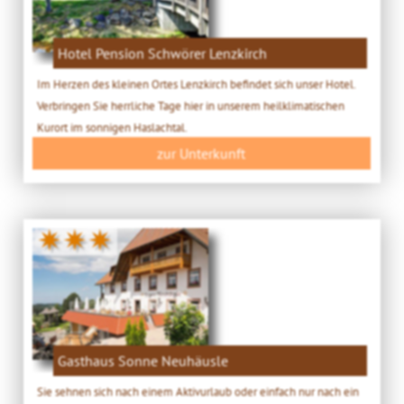
Hotel Pension Schwörer Lenzkirch
Im Herzen des kleinen Ortes Lenzkirch befindet sich unser Hotel.
Verbringen Sie herrliche Tage hier in unserem heilklimatischen
Kurort im sonnigen Haslachtal.
zur Unterkunft
✷✷✷
Gasthaus Sonne Neuhäusle
Sie sehnen sich nach einem Aktivurlaub oder einfach nur nach ein