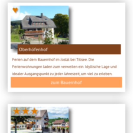
♥
Oberhöfenhof
Ferien auf dem Bauernhof im Jostal bei Titisee. Die
Ferienwohnungen laden zum verweilen ein. Idyllische Lage und
idealer Ausgangspunkt zu jeder Jahreszeit, um viel zu erleben.
zum Bauernhof
★★★