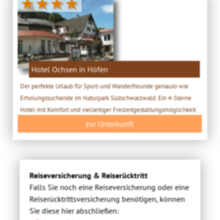
★★★★
Hotel Ochsen in Höfen
Der perfekte Urlaub für Sport-und Wanderfreunde genauso wie
Erholungssuchende im Naturpark Südschwarzwald. Ein 4-Sterne
Hotel mit Komfort und vielseitiger Freizeitgestaltungsmöglichkeit
zur Unterkunft
Reiseversicherung & Reiserücktritt
Falls Sie noch eine Reiseversicherung oder eine
Reiserücktrittsversicherung benötigen, können
Sie diese hier abschließen: