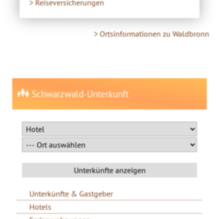
> Reiseversicherungen
> Ortsinformationen zu Waldbronn
Schwarzwald-Unterkunft
Unterkünfte & Gastgeber
Hotels