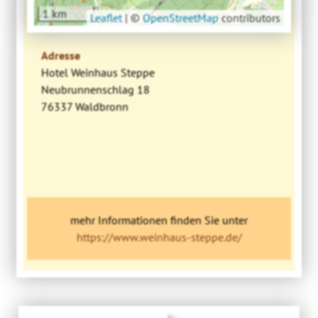
1 km
Leaflet
|
©
OpenStreetMap
contributors
Adresse
Hotel Weinhaus Steppe
Neubrunnenschlag 18
76337 Waldbronn
mehr Informationen finden Sie unter
https://www.weinhaus-steppe.de/