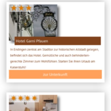
★★★
Hotel Garni Pfauen
In Endingen zentral am Stadttor zur historischen Altstadt gelegen,
befindet sich das Hotel. Gemütliche und auch behinderten-
gerechte Zimmer zum Wohlfühlen. Starten Sie ihren Urlaub am
Kaiserstuhl!
zur Unterkunft
✷✷✷✷