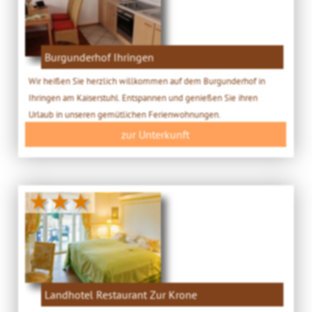
Burgunderhof Ihringen
Wir heißen Sie herzlich willkommen auf dem Burgunderhof in
Ihringen am Kaiserstuhl. Entspannen und genießen Sie ihren
Urlaub in unseren gemütlichen Ferienwohnungen.
zur Unterkunft
★★★
Landhotel Restaurant Zur Krone