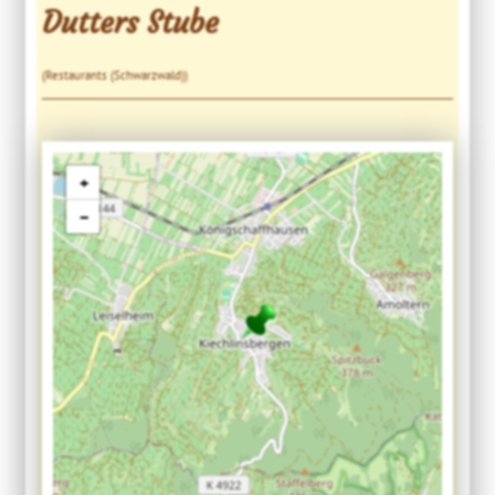
Dutters Stube
(Restaurants (Schwarzwald))
+
−