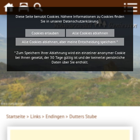
Diese Seite benutzt Cookies. Nähere Informationen zu Cookies finden
Sie in unserer
Datenschutzerklärung
.
Schwarzwald
Geniessen
Cookies erlauben
Alle Cookies ablehnen
Alle Cookies ablehnen, aber meine Entscheidung speichern *
* Zum Speichern Ihrer Ablehnung wird ein einzelner anonymer Cookie
bei Ihnen gesetzt, der 30 Tage gültig ist und der keinerlei persönliche
Daten über Sie enthält.
Startseite >
Links >
Endingen >
Dutters Stube