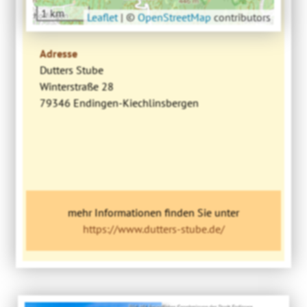
1 km
Leaflet
|
©
OpenStreetMap
contributors
Adresse
Dutters Stube
Winterstraße 28
79346 Endingen-Kiechlinsbergen
mehr Informationen finden Sie unter
https://www.dutters-stube.de/
Bild: Mit freundlicher Genehmigung der Stadt Endingen